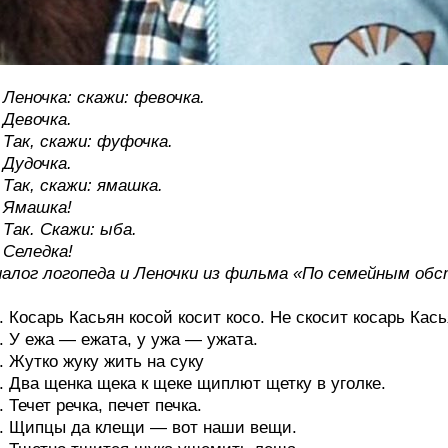
Леночка: скажи: февочка.
Девочка.
Так, скажи: фуфочка.
Дудочка.
Так, скажи: ямашка.
 Ямашка!
Так. Скажи: ыба.
Селедка!
алог логопеда и Леночки из фильма «По семейным о
. Косарь Касьян косой косит косо. Не скосит косарь Кась
. У ежа — ежата, у ужа — ужата.
. Жутко жуку жить на суку
. Два щенка щека к щеке щиплют щетку в уголке.
. Течет речка, печет печка.
. Щипцы да клещи — вот наши вещи.