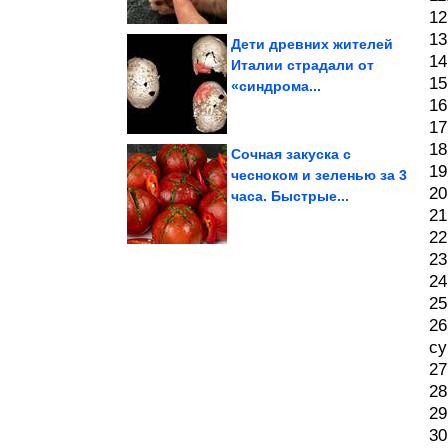
12
13
Дети древних жителей
14
Италии страдали от
15
«синдрома...
применению
Смех без инструкции по
16
17
18
Сочная закуска с
19
чесноком и зеленью за 3
20
часа. Быстрые...
за чтение...
задержали в Стамбуле
Супругов из России
21
22
23
24
25
26
су
27
28
29
30