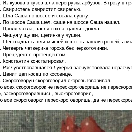
. Из кузова в кузов шла перегрузка арбузов. В грозу в г
. Свиристель свиристит свирелью.
. Шла Саша по шоссе и сосала сушку.
. По шоссе Саша шел, саше на шоссе Саша нашел.
. Цапля чахла, цапля сохла, цапля сдохла.
. Чешуя у щучки, щетинка у чушки.
. Шестнадцать шли мышей и шесть нашли грошей, а м
. Четверть четверика гороха без червоточинки.
. Прецедент с претендентом.
. Константин констатировал.
. Расчувствовавшаяся Лукерья расчувствовала нерасчу
. Ценит цеп косец по косовице.
. Скороговорун скороговорил скоровыговаривал,
о всех скороговорок не перескороговоришь не перескор
, заскороговорившись, выскороговорил,
о все скороговорки перескороговоришь, да не перескор