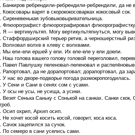
. Банкиров ребрендили-ребрендили-ребрендили, да не
. Кокосовары варят в скорококосоварках кокосовый сок.
. Сиреневенькая зубовыковыривательница.
. Флюорографист флюорографировал флюорографистку
. Я — вертикультяп. Могу вертикультяпнуться, могу выв
. Стаффордширский терьер ретив, а черношерстный ри
. Волховал волхв в хлеву с волхвами.
. Мы ели-ели ершей у ели. Их еле-еле у ели доели.
. Наш голова вашего голову головой переголовил, пере
. Павел Павлушку пеленовал-пеленовал и распелёновыв
. Рапортовал, да не дорапортовал; дорапортовал, да за
. У нас во дворе-подворье погода размокропогодилась.
. У Сени и Сани в сенях сом с усами.
. У осы не усы, не усища, а усики.
. Везет Сенька Саньку с Сонькой на санках. Санки скок, 
гроб.
. Осип охрип, Архип осип.
. Не хочет косой косить косой, говорит, коса коса.
. Сачок зацепился за сучок.
. По семеро в сани уселись сами.