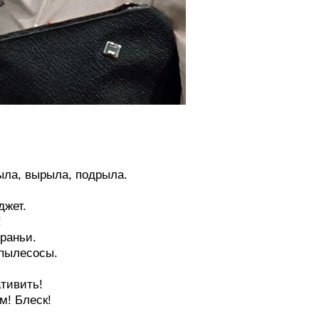
ыла, вырыла, подрыла.
джет.
!
раньи.
 пылесосы.
ативить!
м! Блеск!