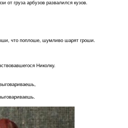
рязи от груза арбузов развалился кузов.
ыши, что поплоше, шумливо шарят гроши.
вствовавшегося Николку.
овыговариваешь,
овыговариваешь.