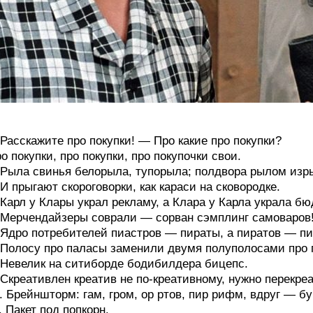
 Расскажите про покупки! — Про какие про покупки?
о покупки, про покупки, про покупочки свои.
 Рыла свинья белорыла, тупорыла; полдвора рылом изр
 И прыгают скороговорки, как караси на сковородке.
 Карл у Клары украл рекламу, а Клара у Карла украла бю
 Мерчендайзеры соврали — сорван сэмплинг самоваров
 Ядро потребителей пиастров — пираты, а пиратов — пи
 Полосу про паласы заменили двумя полуполосами про
 Невелик на ситиборде бодибилдера бицепс.
 Скреативлен креатив не по-креативному, нужно перекре
. Брейншторм: гам, гром, ор ртов, пир рифм, вдруг — бу
. Пакет под попкорн.