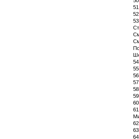
50
51
52
53
Ст
См
См
По
Ше
54
55
56
57
58
59
60
61
Ми
62
63
64