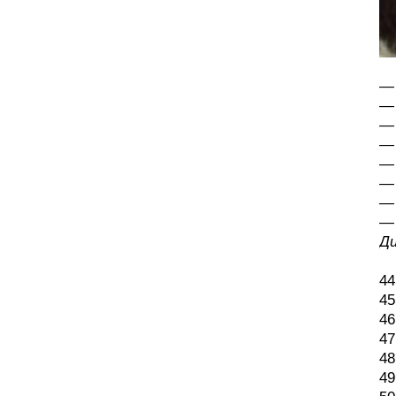
— 
— 
— 
— 
— 
—
— 
— 
Ди
44
45
46
47
48
49