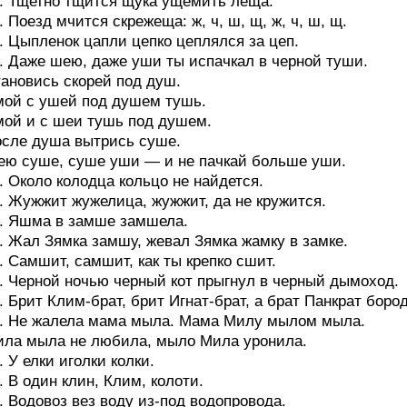
. Тщетно тщится щука ущемить леща.
. Поезд мчится скрежеща: ж, ч, ш, щ, ж, ч, ш, щ.
. Цыпленок цапли цепко цеплялся за цеп.
. Даже шею, даже уши ты испачкал в черной туши.
ановись скорей под душ.
ой с ушей под душем тушь.
ой и с шеи тушь под душем.
сле душа вытрись суше.
ю суше, суше уши — и не пачкай больше уши.
. Около колодца кольцо не найдется.
. Жужжит жужелица, жужжит, да не кружится.
. Яшма в замше замшела.
. Жал Зямка замшу, жевал Зямка жамку в замке.
. Самшит, самшит, как ты крепко сшит.
. Черной ночью черный кот прыгнул в черный дымоход.
. Брит Клим-брат, брит Игнат-брат, а брат Панкрат бород
. Не жалела мама мыла. Мама Милу мылом мыла.
ла мыла не любила, мыло Мила уронила.
. У елки иголки колки.
. В один клин, Клим, колоти.
. Водовоз вез воду из-под водопровода.