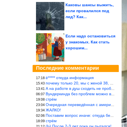
Каковы шансы выжить,
если провалился под
лед? Как...
Если надо остановиться
у знакомых. Как стать
хорошим...
Последние комментарии
ё***** откуда информация
17:18
почему только 20, мы с женой 38, называется ртутной свадьбой, гр
15:43
А на работе в душ сходить не пробовали?
13:41
Вундеркинда без проблем можно вырастить всего-то с максимально р
06:07
стрём
19:08
Очередная переведённая с американского статья. Не работает эта ф
23:04
ЖАЛКО!
19:34
Поставим вопрос иначе: откуда берётся столь зловредный феминизм?
02:06
стрём
18:09
(Ь) После 2-3 лет пока он пытался! :))) Учитывая, что кошки 10-1
21:12