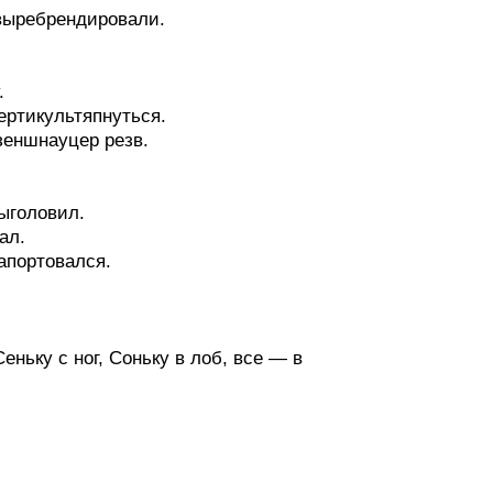
 выребрендировали.
.
ертикультяпнуться.
зеншнауцер резв.
выголовил.
ал.
рапортовался.
Сеньку с ног, Соньку в лоб, все — в