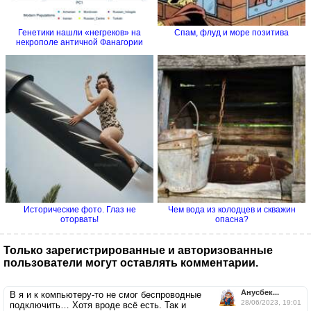
Генетики нашли «негреков» на
Спам, флуд и море позитива
некрополе античной Фанагории
Исторические фото. Глаз не
Чем вода из колодцев и скважин
оторвать!
опасна?
Только зарегистрированные и авторизованные
пользователи могут оставлять комментарии.
Анусбек...
В я и к компьютеру-то не смог беспроводные
28/06/2023, 19:01
подключить… Хотя вроде всё есть. Так и