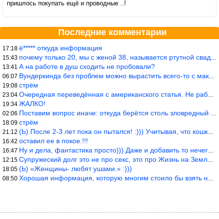
пришлось покупать ещё и проводные ..!
Последние комментарии
ё***** откуда информация
17:18
почему только 20, мы с женой 38, называется ртутной свадьбой, гр
15:43
А на работе в душ сходить не пробовали?
13:41
Вундеркинда без проблем можно вырастить всего-то с максимально р
06:07
стрём
19:08
Очередная переведённая с американского статья. Не работает эта ф
23:04
ЖАЛКО!
19:34
Поставим вопрос иначе: откуда берётся столь зловредный феминизм?
02:06
стрём
18:09
(Ь) После 2-3 лет пока он пытался! :))) Учитывая, что кошки 10-1
21:12
оставил ее в покое.!!!
16:42
Ну и дела, фантастика просто))) Даже и добавить то нечего…
16:47
Супружеский долг это не про секс, это про Жизнь на Земле. Супруж
12:15
(Ь) «Женщины- любят ушами.» :)))
18:05
Хорошая информация, которую многим стоило бы взять на вооружение
08:50