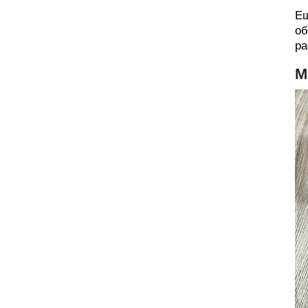
Ещ
об
ра
М