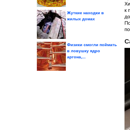
Хи
к 
Жуткие находки в
до
жилых домах
По
Потрясающе!
Исторические фото.
по
С
Физики смогли поймать
в ловушку ядро
аргона,...
масонского колодца...
Вселенной: загадки
Портал к центру