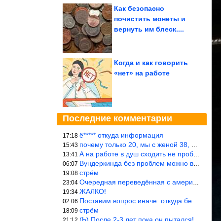
Как безопасно
почистить монеты и
вернуть им блеск....
Когда и как говорить
«нет» на работе
Последние комментарии
ё***** откуда информация
17:18
почему только 20, мы с женой 38, называется ртутной свадьбой, гр
15:43
А на работе в душ сходить не пробовали?
13:41
Вундеркинда без проблем можно вырастить всего-то с максимально р
06:07
стрём
19:08
Очередная переведённая с американского статья. Не работает эта ф
23:04
ЖАЛКО!
19:34
Поставим вопрос иначе: откуда берётся столь зловредный феминизм?
02:06
стрём
18:09
(Ь) После 2-3 лет пока он пытался! :))) Учитывая, что кошки 10-1
21:12