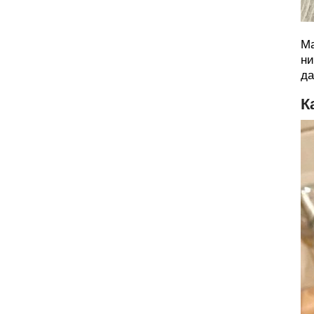
Ма
ни
да
К