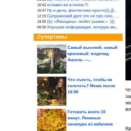
оставил ее в покое.!!!
16:42
Ну и дела, фантастика просто))) Даже и добавить то нечего…
16:47
Супружеский долг это не про секс, это про Жизнь на Земле. Супруж
12:15
(Ь) «Женщины- любят ушами.» :)))
18:05
Хорошая информация, которую многим стоило бы взять на вооружение
08:50
Супертемы
Самый высокий, самый
красивый: водопад
Маленькие чудеса и
большие странности
Анхель —...
нашей повседневности
Что съесть, чтобы не
толстеть? Меню после
Чт
Как не набирать вес из-
18:00
за нервов
за
но
вл
Готовить всего 10
минут. Ленивые
хачапури из кабачков
Скромная мама великого человека
Кр