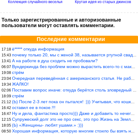
Коллекция случайного веселья
Крутая идея из старых джинсов
Только зарегистрированные и авторизованные
пользователи могут оставлять комментарии.
Последние комментарии
ё***** откуда информация
17:18
почему только 20, мы с женой 38, называется ртутной свадьбой, гр
15:43
А на работе в душ сходить не пробовали?
13:41
Вундеркинда без проблем можно вырастить всего-то с максимально р
06:07
стрём
19:08
Очередная переведённая с американского статья. Не работает эта ф
23:04
ЖАЛКО!
19:34
Поставим вопрос иначе: откуда берётся столь зловредный феминизм?
02:06
стрём
18:09
(Ь) После 2-3 лет пока он пытался! :))) Учитывая, что кошки 10-1
21:12
оставил ее в покое.!!!
16:42
Ну и дела, фантастика просто))) Даже и добавить то нечего…
16:47
Супружеский долг это не про секс, это про Жизнь на Земле. Супруж
12:15
(Ь) «Женщины- любят ушами.» :)))
18:05
Хорошая информация, которую многим стоило бы взять на вооружение
08:50