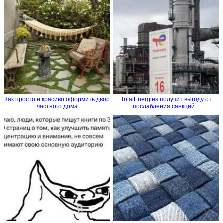
Как просто и красиво оформить двор
TotalEnergies получит выгоду от
частного дома
послабления санкций...