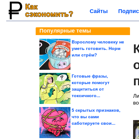
Сайты
Подпис
Популярные темы
Взрослому человеку не
уметь готовить. Норм
или стрём?
Готовые фразы,
которые помогут
защититься от
токсичного...
Ли
во
5 скрытых признаков,
что вы сами
саботируете свои...