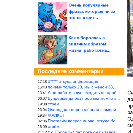
Очень популярные
фразы, которые ни за
что не стоит...
Как я боролась с
сидячим образом
жизни, работая на...
Последние комментарии
ё***** откуда информация
17:18
почему только 20, мы с женой 38, называется ртутной свадьбой, гр
15:43
См
А на работе в душ сходить не пробовали?
13:41
Вундеркинда без проблем можно вырастить всего-то с максимально р
06:07
др
стрём
19:08
пр
Очередная переведённая с американского статья. Не работает эта ф
23:04
ра
ЖАЛКО!
19:34
Од
Поставим вопрос иначе: откуда берётся столь зловредный феминизм?
02:06
см
стрём
18:09
И 
(Ь) После 2-3 лет пока он пытался! :))) Учитывая, что кошки 10-1
21:12