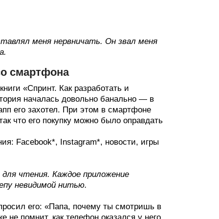
аставлял меня нервничать. Он звал меня
а.
со смартфона
книги «Спринт. Как разработать и
история началась довольно банально — в
пп его захотел. При этом в смартфоне
так что его покупку можно было оправдать
я: Facebook*, Instagram*, новости, игры
 для чтения. Каждое приложение
репу невидимой нитью.
просил его: «Папа, почему ты смотришь в
е не помнит, как телефон оказался у него