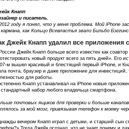
жейк Кнапп
зайнер и писатель.
2012 году я понял, что у меня проблема. Мой iPhone з
 кармана, как Кольцо Всевластья звало Бильбо Бэггинс
ак Джейк Кнапп удалил все приложения 
России Джейк Кнапп больше всего известен как соавтор 
отестировать новый продукт всего за пять дней». Его 
07-м вышел красивый и блестящий первый iPhone, и Кна
ла почта, браузер и даже приложение для инвестиций, 
лезностью для работы.
степенно Кнапп устанавливал на iPhone новые приложени
стандартный набор любого владельца смартфона.
льше почтовых ящиков для проверки и больше каналов
плялось за мой мозг, привязывая телефон к моему че
нажды вечером Кнапп играл с детьми, и старший сын с
лефон?» Тогда Джейк осознал, что не знает почему и даж