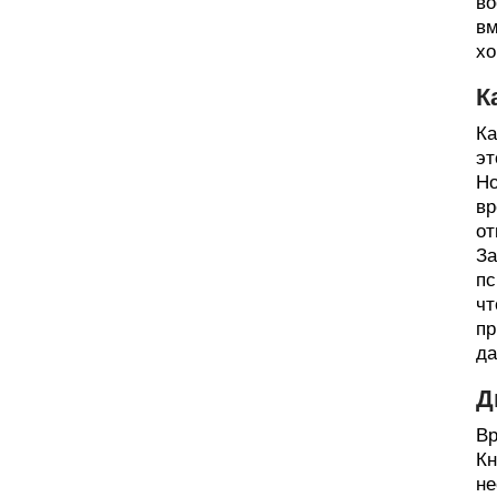
во
вм
хо
К
Ка
эт
Но
вр
от
За
пс
чт
пр
да
Д
Вр
Кн
не