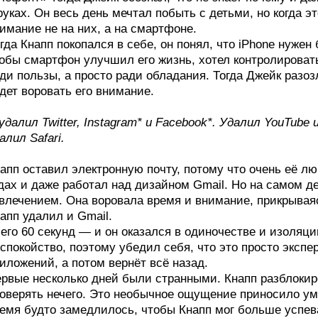
руках. Он весь день мечтал побыть с детьми, но когда э
имание не на них, а на смартфоне.
гда Кнапп покопался в себе, он понял, что iPhone нужен
обы смартфон улучшил его жизнь, хотел контролировать
ди пользы, а просто ради обладания. Тогда Джейк разоз
дет воровать его внимание.
удалил Twitter, Instagram* и Facebook*. Удалил YouTub
алил Safari.
апп оставил электронную почту, потому что очень её лю
дах и даже работал над дизайном Gmail. Но на самом д
влечением. Она воровала время и внимание, прикрывая
апп удалил и Gmail.
его 60 секунд — и он оказался в одиночестве и изоляци
спокойство, поэтому убедил себя, что это просто экспе
иложений, а потом вернёт всё назад.
рвые несколько дней были странными. Кнапп разблокир
оверять нечего. Это необычное ощущение приносило ум
емя будто замедлилось, чтобы Кнапп мог больше успев