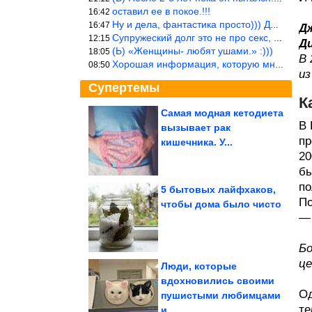
оставил ее в покое.!!!
16:42
Ну и дела, фантастика просто))) Даже и добавить то нечего…
16:47
Д
Супружеский долг это не про секс, это про Жизнь на Земле. Супруж
12:15
Ди
(Ь) «Женщины- любят ушами.» :)))
18:05
В 
Хорошая информация, которую многим стоило бы взять на вооружение
08:50
из
Супертемы
К
Самая модная кетодиета
В 
вызывает рак
Юмор из соцсетей
пр
кишечника. У...
20
бы
по
5 бытовых лайфхаков,
По
чтобы дома было чисто
— 
Как теща и коллектор
остановили одну из
самых грозных...
Бо
це
Люди, которые
вдохновились своими
Од
пушистыми любимцами
Как можно использовать клеевые стержни
те
и...