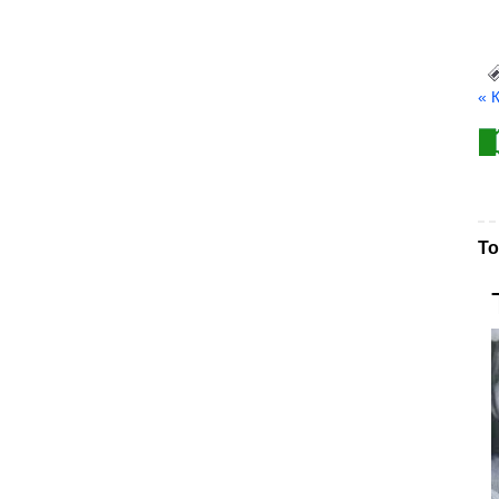
« 
То