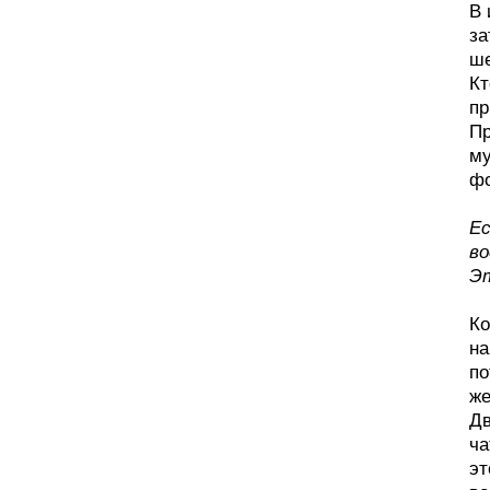
В 
за
ше
Кт
пр
Пр
му
фо
Ес
во
Эт
Ко
на
по
же
Дв
ча
эт