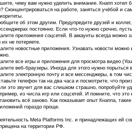
шите, чему вам нужно уделить внимание. Кнапп хотел б
? Cконцентрироваться на работе, заняться учёбой и с
иоритеты.
общите об этом другим. Предупредите друзей и коллег,
ссенджерах постоянно. Если что-то нужно срочно, пусть
алите приложения соцсетей. В аккаунты всегда можно з
 их не потеряете.
алите новостные приложения. Узнавать новости можно и
жно.
алите все игры и приложения для просмотра видео (YouTub
алите веб-браузеры. Иногда для этого нужно порыться в
алите электронную почту и все мессенджеры, в том чис
тавьте телефон так на два часа и посмотрите, что прои
ли это звучит для вас слишком страшно, попробуйте уд
пример, из числа игр или соцсетей. И помните, что это
тановить всё заново. Как показывает опыт Кнаппа, таки
иложений гораздо проще.
еятельность Meta Platforms Inc. и принадлежащих ей со
прещена на территории РФ.