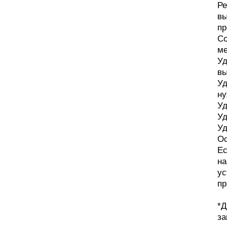
Ре
вы
пр
Со
ме
Уд
вы
Уд
ну
Уд
Уд
Уд
Ос
Ес
на
ус
пр
*Д
за