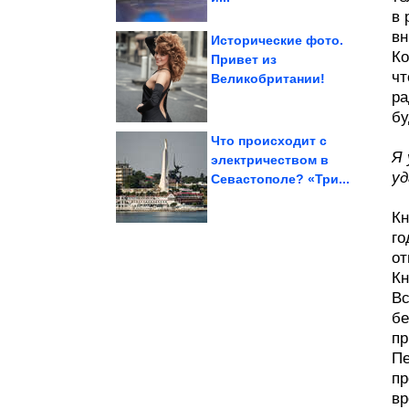
в 
вн
Исторические фото.
Ко
Привет из
чт
Великобритании!
...». Эпический сборник!
Приколы в стиле «Когда
ра
бу
Что происходит с
Я 
электричеством в
уд
Севастополе? «Три...
девочек в Туве....
причину смерти двух
Следователи назвали
Кн
го
от
Кн
Вс
бе
пр
Пе
пр
вр