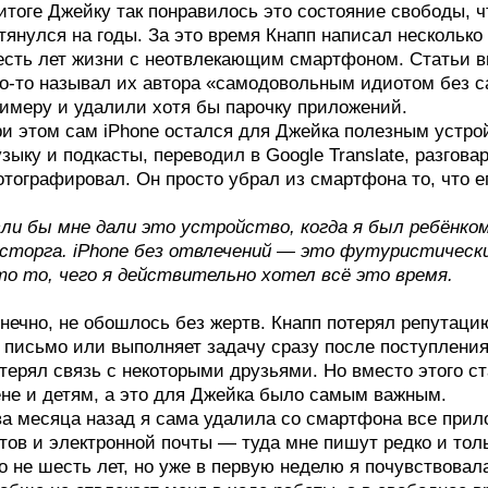
итоге Джейку так понравилось это состояние свободы, 
тянулся на годы. За это время Кнапп написал несколько
сть лет жизни с неотвлекающим смартфоном. Статьи в
о-то называл их автора «самодовольным идиотом без с
имеру и удалили хотя бы парочку приложений.
и этом сам iPhone остался для Джейка полезным устро
зыку и подкасты, переводил в Google Translate, разговар
тографировал. Он просто убрал из смартфона то, что е
ли бы мне дали это устройство, когда я был ребёнком,
сторга. iPhone без отвлечений — это футуристическ
о то, чего я действительно хотел всё это время.
нечно, не обошлось без жертв. Кнапп потерял репутацию
 письмо или выполняет задачу сразу после поступления
терял связь с некоторыми друзьями. Но вместо этого 
не и детям, а это для Джейка было самым важным.
а месяца назад я сама удалила со смартфона все прил
тов и электронной почты — туда мне пишут редко и тол
о не шесть лет, но уже в первую неделю я почувствова