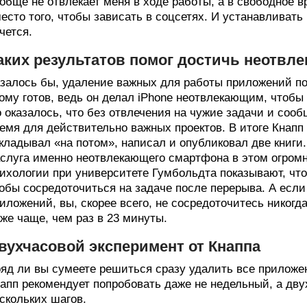
обще не отвлекает меня в ходе работы, а в свободное 
есто того, чтобы зависать в соцсетях. И устанавливат
чется.
аких результатов помог достичь неотв
залось бы, удаление важных для работы приложений п
ому готов, ведь он делал iPhone неотвлекающим, чтобы
 оказалось, что без отвлечения на чужие задачи и сооб
емя для действительно важных проектов. В итоге Кнапп
кладывал «на потом», написал и опубликовал две книги.
слуга именно неотвлекающего смартфона в этом огромн
ихологии при университете Гумбольдта показывают, чт
обы сосредоточиться на задаче после перерыва. А есл
иложений, вы, скорее всего, не сосредоточитесь никогд
же чаще, чем раз в 23 минуты.
вухчасовой эксперимент от Кнаппа
яд ли вы сумеете решиться сразу удалить все приложе
апп рекомендует попробовать даже не недельный, а дву
скольких шагов.