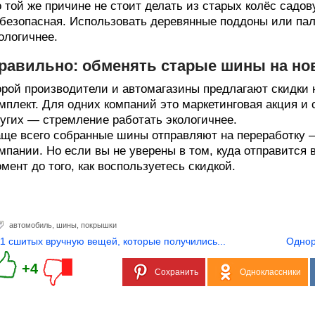
 той же причине не стоит делать из старых колёс садо
безопасная. Использовать деревянные поддоны или пал
ологичнее.
равильно: обменять старые шины на но
рой производители и автомагазины предлагают скидки 
мплект. Для одних компаний это маркетинговая акция и
угих — стремление работать экологичнее.
ще всего собранные шины отправляют на переработку —
мпании. Но если вы не уверены в том, куда отправится 
мент до того, как воспользуетесь скидкой.
автомобиль
,
шины
,
покрышки
11 сшитых вручную вещей, которые получились...
Однор
+4
Сохранить
Одноклассники