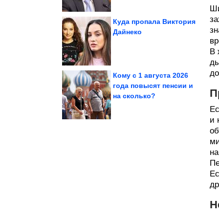
Ши
за
Куда пропала Виктория
зн
Дайнеко
вр
Telegram
Австралия подает иск к
В 
ды
до
Кому с 1 августа 2026
года повысят пенсии и
П
на сколько?
рынке из-за...
дефиците на топливном
Новак заявляет о
Ес
и 
об
ми
на
Пе
Ес
др
Н