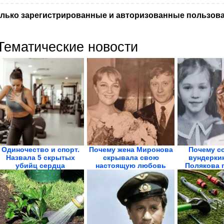
лько зарегистрированные и авторизованные пользова
Тематические новости
Одиночество и спорт.
Почему жена Миронова
Почему с
Назвала 5 скрытых
скрывала свою
вундерки
убийц сердца
настоящую любовь
Полякова п
всю...