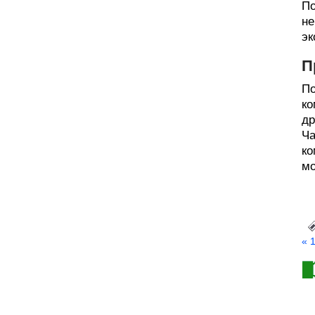
По
не
эк
П
По
ко
др
Ча
ко
мо
« 