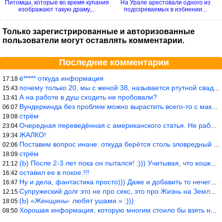
Питомцы, которые во время купания
На Урале арестовали одного из
изображают такую драму,...
подозреваемых в избиении...
Только зарегистрированные и авторизованные
пользователи могут оставлять комментарии.
Последние комментарии
ё***** откуда информация
17:18
почему только 20, мы с женой 38, называется ртутной свадьбой, гр
15:43
А на работе в душ сходить не пробовали?
13:41
Вундеркинда без проблем можно вырастить всего-то с максимально р
06:07
стрём
19:08
Очередная переведённая с американского статья. Не работает эта ф
23:04
ЖАЛКО!
19:34
Поставим вопрос иначе: откуда берётся столь зловредный феминизм?
02:06
стрём
18:09
(Ь) После 2-3 лет пока он пытался! :))) Учитывая, что кошки 10-1
21:12
оставил ее в покое.!!!
16:42
Ну и дела, фантастика просто))) Даже и добавить то нечего…
16:47
Супружеский долг это не про секс, это про Жизнь на Земле. Супруж
12:15
(Ь) «Женщины- любят ушами.» :)))
18:05
Хорошая информация, которую многим стоило бы взять на вооружение
08:50