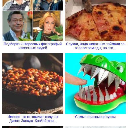
Подборка интересных фотографий
Случаи, когда животных поймали за
известных людей
воровством еды, но это...
Именно так готовили в салунах
Самые опасные игрушки
Дикого Запада. Ковбойская...