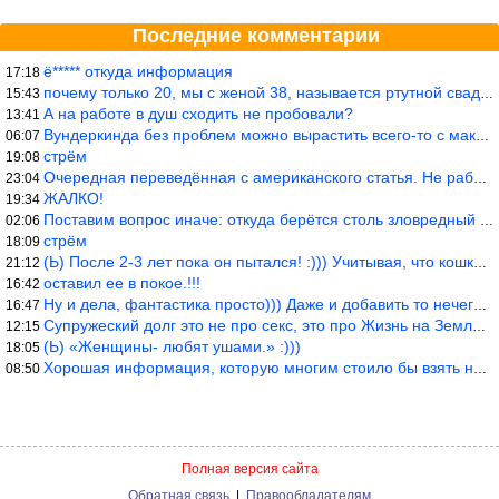
Последние комментарии
ё***** откуда информация
17:18
почему только 20, мы с женой 38, называется ртутной свадьбой, гр
15:43
А на работе в душ сходить не пробовали?
13:41
Вундеркинда без проблем можно вырастить всего-то с максимально р
06:07
стрём
19:08
Очередная переведённая с американского статья. Не работает эта ф
23:04
ЖАЛКО!
19:34
Поставим вопрос иначе: откуда берётся столь зловредный феминизм?
02:06
стрём
18:09
(Ь) После 2-3 лет пока он пытался! :))) Учитывая, что кошки 10-1
21:12
оставил ее в покое.!!!
16:42
Ну и дела, фантастика просто))) Даже и добавить то нечего…
16:47
Супружеский долг это не про секс, это про Жизнь на Земле. Супруж
12:15
(Ь) «Женщины- любят ушами.» :)))
18:05
Хорошая информация, которую многим стоило бы взять на вооружение
08:50
Полная версия сайта
Обратная связь
|
Правообладателям