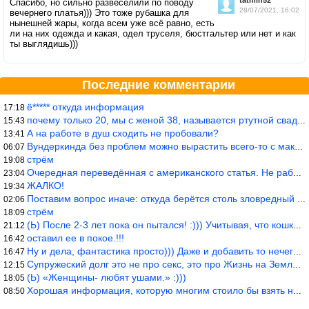
Спасибо, но сильно развеселили по поводу
28/07/2021, 16:02
вечернего платья))) Это тоже рубашка для
нынешней жары, когда всем уже всё равно, есть
ли на них одежда и какая, одел труселя, бюстгальтер или нет и как
ты выглядишь)))
Последние комментарии
ё***** откуда информация
17:18
почему только 20, мы с женой 38, называется ртутной свадьбой, гр
15:43
А на работе в душ сходить не пробовали?
13:41
Вундеркинда без проблем можно вырастить всего-то с максимально р
06:07
стрём
19:08
Очередная переведённая с американского статья. Не работает эта ф
23:04
ЖАЛКО!
19:34
Поставим вопрос иначе: откуда берётся столь зловредный феминизм?
02:06
стрём
18:09
(Ь) После 2-3 лет пока он пытался! :))) Учитывая, что кошки 10-1
21:12
оставил ее в покое.!!!
16:42
Ну и дела, фантастика просто))) Даже и добавить то нечего…
16:47
Супружеский долг это не про секс, это про Жизнь на Земле. Супруж
12:15
(Ь) «Женщины- любят ушами.» :)))
18:05
Хорошая информация, которую многим стоило бы взять на вооружение
08:50