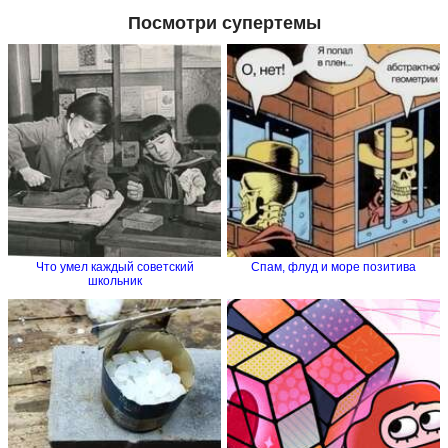
Посмотри супертемы
Что умел каждый советский
Спам, флуд и море позитива
школьник