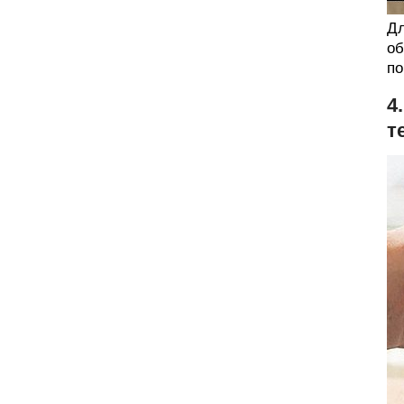
Дл
об
по
4
т