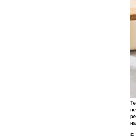
Те
не
ре
на
5