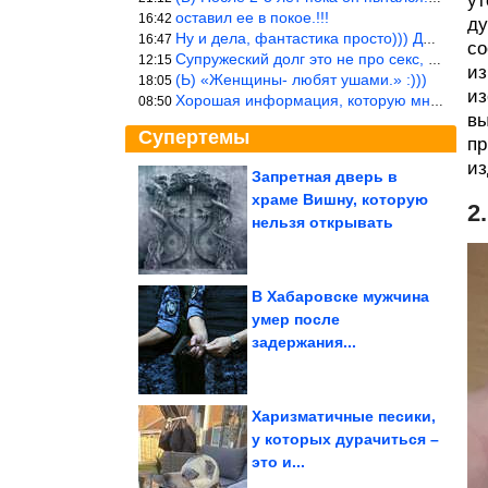
ут
оставил ее в покое.!!!
16:42
ду
Ну и дела, фантастика просто))) Даже и добавить то нечего…
16:47
со
Супружеский долг это не про секс, это про Жизнь на Земле. Супруж
12:15
из
(Ь) «Женщины- любят ушами.» :)))
18:05
из
Хорошая информация, которую многим стоило бы взять на вооружение
08:50
вы
Супертемы
пр
из
Запретная дверь в
храме Вишну, которую
2
Следователь — о том,
как отправил за решетку
нельзя открывать
самых...
В Хабаровске мужчина
умер после
Мемы и картинки
задержания...
Харизматичные песики,
у которых дурачиться –
это и...
Случаи, когда людям просто нужно было сделать свою...