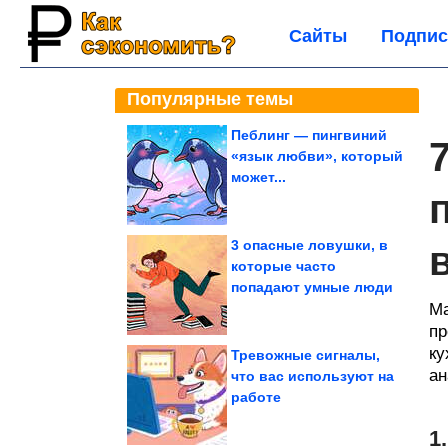
Сайты
Подпис
Популярные темы
Пеблинг — пингвиний
«язык любви», который
может...
3 опасные ловушки, в
которые часто
попадают умные люди
Ма
пр
ку
Тревожные сигналы,
ан
что вас используют на
работе
1