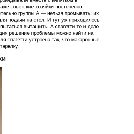
рокидывали вместе с кипятком в
аже советские хозяйки постепенно
ительно группы А — нельзя промывать: их
для подачи на стол. И тут уж приходилось
пытаться вытащить. А спагетти то и дело
одня решение проблемы можно найти на
ля спагетти устроена так, что макаронные
тарелку.
ки