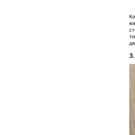
Ко
ко
ст
то
де
3