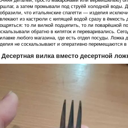
очняя деталей, просто макаронами или вермишелью) оп
ршлаг, а затем промывали под струёй холодной воды. Д
образили, что итальянские спагетти — изделия исключ
влекают из кастрюли с кипящей водой сразу в ёмкость 
ощряться: то ли вилкой подцепить, то ли поварёшкой по
скальзывали обратно в кипяток и переваривались. Сег
илавке любого магазина, где есть отдел посуды. Ложка д
делия не соскальзывают и оперативно перемещаются в 
. Десертная вилка вместо десертной лож