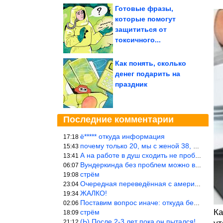
Готовые фразы,
которые помогут
защититься от
токсичного...
Как понять, сколько
денег подарить на
праздник
Последние комментарии
ё***** откуда информация
17:18
почему только 20, мы с женой 38, называется ртутной свадьбой, гр
15:43
А на работе в душ сходить не пробовали?
13:41
Вундеркинда без проблем можно вырастить всего-то с максимально р
06:07
стрём
19:08
Очередная переведённая с американского статья. Не работает эта ф
23:04
ЖАЛКО!
19:34
Поставим вопрос иначе: откуда берётся столь зловредный феминизм?
02:06
Ка
стрём
18:09
(Ь) После 2-3 лет пока он пытался! :))) Учитывая, что кошки 10-1
21:12