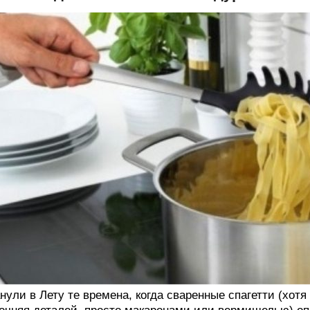
нули в Лету те времена, когда сваренные спагетти (хотя