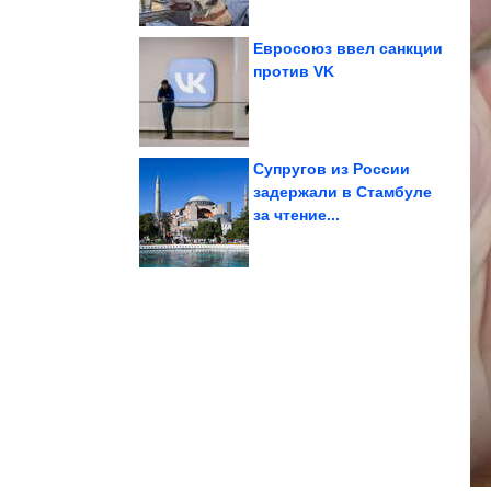
Евросоюз ввел санкции
против VK
Стильный вязаный топ
Супругов из России
задержали в Стамбуле
за чтение...
самое дно, не...
которые опустились на
Актрисы-красавицы,