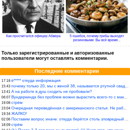
Как просчитался офицер Абвера
5 ошибок, почему грибы выходят
резиновыми. Вы всё время...
Только зарегистрированные и авторизованные
пользователи могут оставлять комментарии.
Последние комментарии
ё***** откуда информация
17:18
почему только 20, мы с женой 38, называется ртутной свадьбой, гр
15:43
А на работе в душ сходить не пробовали?
13:41
Вундеркинда без проблем можно вырастить всего-то с максимально р
06:07
стрём
19:08
Очередная переведённая с американского статья. Не работает эта ф
23:04
ЖАЛКО!
19:34
Поставим вопрос иначе: откуда берётся столь зловредный феминизм?
02:06
стрём
18:09
(Ь) После 2-3 лет пока он пытался! :))) Учитывая, что кошки 10-1