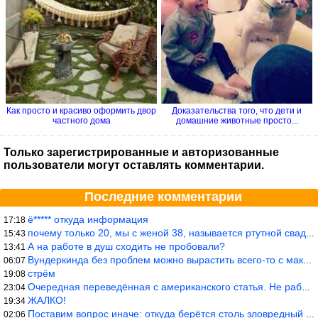
Как просто и красиво оформить двор
Доказательства того, что дети и
частного дома
домашние животные просто...
Только зарегистрированные и авторизованные
пользователи могут оставлять комментарии.
Последние комментарии
ё***** откуда информация
17:18
почему только 20, мы с женой 38, называется ртутной свадьбой, гр
15:43
А на работе в душ сходить не пробовали?
13:41
Вундеркинда без проблем можно вырастить всего-то с максимально р
06:07
стрём
19:08
Очередная переведённая с американского статья. Не работает эта ф
23:04
ЖАЛКО!
19:34
Поставим вопрос иначе: откуда берётся столь зловредный феминизм?
02:06