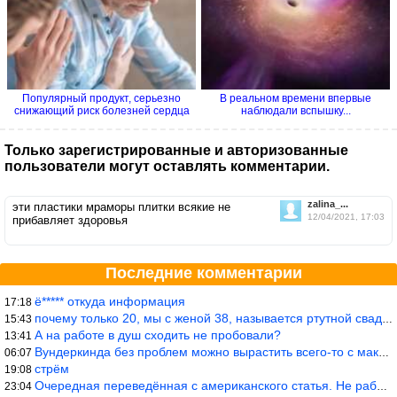
Популярный продукт, серьезно
В реальном времени впервые
снижающий риск болезней сердца
наблюдали вспышку...
Только зарегистрированные и авторизованные
пользователи могут оставлять комментарии.
zalina_...
эти пластики мраморы плитки всякие не
12/04/2021, 17:03
прибавляет здоровья
Последние комментарии
ё***** откуда информация
17:18
почему только 20, мы с женой 38, называется ртутной свадьбой, гр
15:43
А на работе в душ сходить не пробовали?
13:41
Вундеркинда без проблем можно вырастить всего-то с максимально р
06:07
стрём
19:08
Очередная переведённая с американского статья. Не работает эта ф
23:04