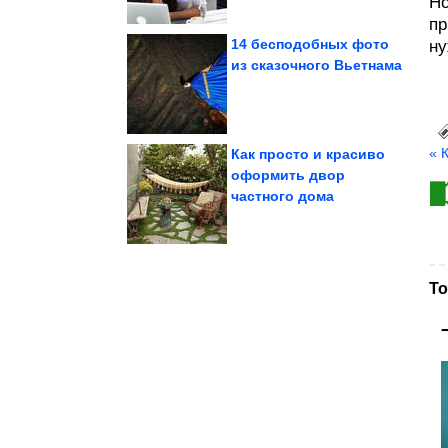
Но
пр
14 бесподобных фото
ну
из сказочного Вьетнама
ароматом...
веет морским бризом и
Купальники, от которых
« 
Как просто и красиво
оформить двор
частного дома
салфетки
яичной скорлупы и
Отличная идея из
То