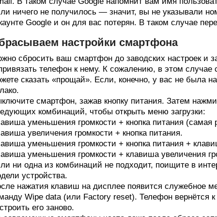
ail. В таком случае Google напомнит вам имя пользова
ли ничего не получилось — значит, вы не указывали но
каунте Google и он для вас потерян. В таком случае пер
брасываем настройки смартфона
жно сбросить ваш смартфон до заводских настроек и за
привязать телефон к нему. К сожалению, в этом случа
жете сказать «прощай». Если, конечно, у вас не была н
лако.
ключите смартфон, зажав кнопку питания. Затем нажми
едующих комбинаций, чтобы открыть меню загрузки:
авиша уменьшения громкости + кнопка питания (самая 
авиша увеличения громкости + кнопка питания.
авиша уменьшения громкости + кнопка питания + клав
авиша уменьшения громкости + клавиша увеличения гро
ли ни одна из комбинаций не подходит, поищите в инте
дели устройства.
сле нажатия клавиш на дисплее появится служебное ме
манду Wipe data (или Factory reset). Телефон вернётся 
строить его заново.