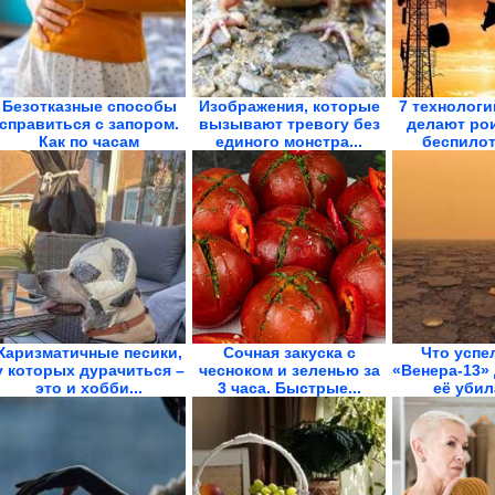
Безотказные способы
Изображения, которые
7 технологи
справиться с запором.
вызывают тревогу без
делают ро
Как по часам
единого монстра...
беспилот
Харизматичные песики,
Сочная закуска с
Что успе
у которых дурачиться –
чесноком и зеленью за
«Венера-13» 
это и хобби...
3 часа. Быстрые...
её убил