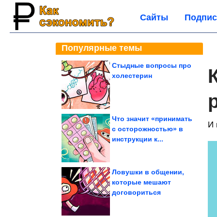
Сайты
Подпис
Популярные темы
Стыдные вопросы про
холестерин
Что значит «принимать
И 
с осторожностью» в
инструкции к...
Ловушки в общении,
которые мешают
договориться