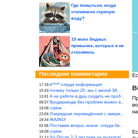
Где помыться, когда
отключили горячую
воду?
10 моих бедных
привычек, которых я не
стесняюсь
Последние комментарии
Ес
ё***** откуда информация
17:18
В
почему только 20, мы с женой 38, называется ртутной свадьбой, гр
15:43
А на работе в душ сходить не пробовали?
13:41
Пр
Вундеркинда без проблем можно вырастить всего-то с максимально р
06:07
во
стрём
19:08
на
Очередная переведённая с американского статья. Не работает эта ф
23:04
ЖАЛКО!
19:34
Поставим вопрос иначе: откуда берётся столь зловредный феминизм?
02:06
стрём
Ес
18:09
(Ь) После 2-3 лет пока он пытался! :))) Учитывая, что кошки 10-1
21:12