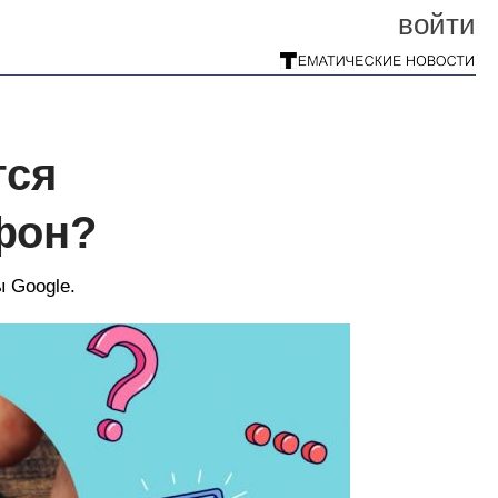
войти
тся
фон?
ы Google.