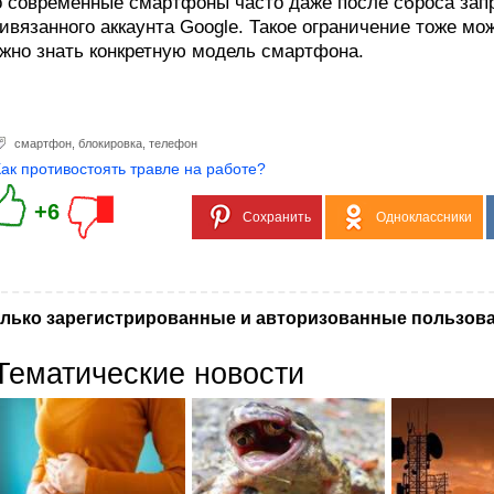
 современные смартфоны часто даже после сброса зап
ивязанного аккаунта Google. Такое ограничение тоже мо
жно знать конкретную модель смартфона.
смартфон
,
блокировка
,
телефон
Как противостоять травле на работе?
+6
Сохранить
Одноклассники
лько зарегистрированные и авторизованные пользова
Тематические новости