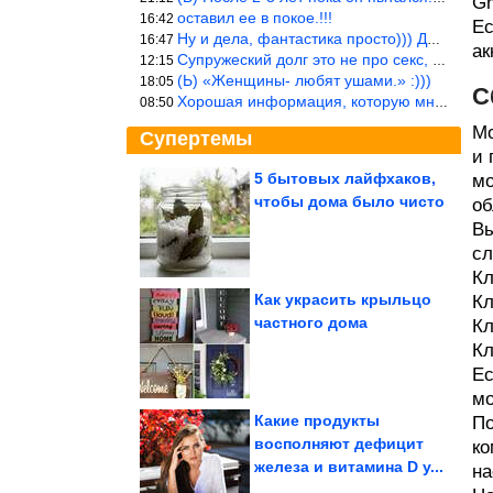
Gm
оставил ее в покое.!!!
16:42
Ес
Ну и дела, фантастика просто))) Даже и добавить то нечего…
16:47
ак
Супружеский долг это не про секс, это про Жизнь на Земле. Супруж
12:15
(Ь) «Женщины- любят ушами.» :)))
18:05
С
Хорошая информация, которую многим стоило бы взять на вооружение
08:50
Мо
Супертемы
и 
5 бытовых лайфхаков,
мо
чтобы дома было чисто
об
Страны Латинской
Америки ограничивают
Вы
«родильный туризм»
сл
Кл
Как украсить крыльцо
Кл
частного дома
Кл
Ещё 10 уникальных мест
планеты, в которых
Кл
глаза...
Ес
мо
Какие продукты
По
восполняют дефицит
ко
железа и витамина D у...
на
Смех приходит без предупреждения