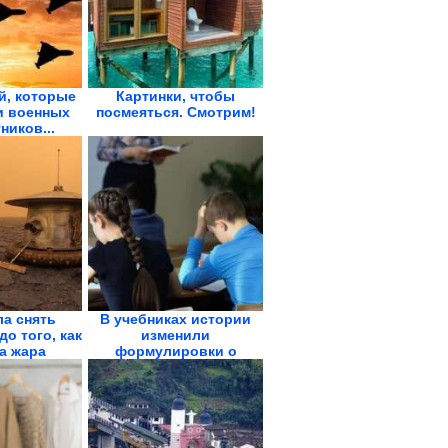
й, которые
Картинки, чтобы
и военных
посмеяться. Смотрим!
ников...
ла снять
В учебниках истории
до того, как
изменили
а жара
формулировки о
холопах,...