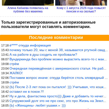
Алина Кабаева появилась на
Кому с 1 августа 2026 года повысят
публике без макияжа
пенсии и на сколько?
Только зарегистрированные и авторизованные
пользователи могут оставлять комментарии.
Последние комментарии
ё***** откуда информация
17:18
почему только 20, мы с женой 38, называется ртутной свадьбой, гр
15:43
А на работе в душ сходить не пробовали?
13:41
Вундеркинда без проблем можно вырастить всего-то с максимально р
06:07
стрём
19:08
Очередная переведённая с американского статья. Не работает эта ф
23:04
ЖАЛКО!
19:34
Поставим вопрос иначе: откуда берётся столь зловредный феминизм?
02:06
стрём
18:09
(Ь) После 2-3 лет пока он пытался! :))) Учитывая, что кошки 10-1
21:12
оставил ее в покое.!!!
16:42
Ну и дела, фантастика просто))) Даже и добавить то нечего…
16:47
Супружеский долг это не про секс, это про Жизнь на Земле. Супруж
12:15
(Ь) «Женщины- любят ушами.» :)))
18:05