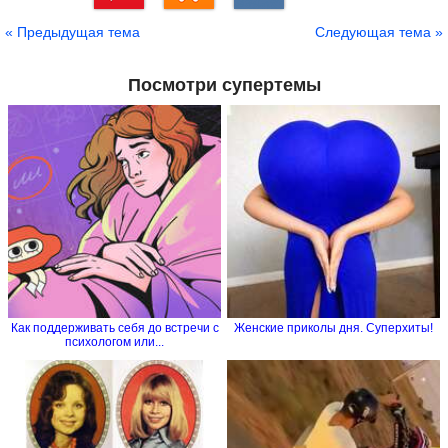
Сохранить
« Предыдущая тема
Следующая тема »
Посмотри супертемы
Как поддерживать себя до встречи с
Женские приколы дня. Суперхиты!
психологом или...