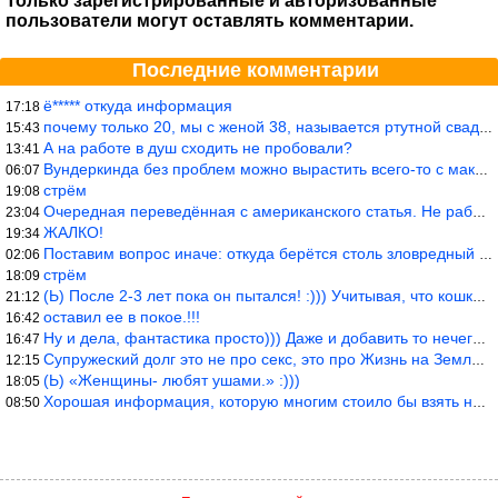
Только зарегистрированные и авторизованные
пользователи могут оставлять комментарии.
Последние комментарии
ё***** откуда информация
17:18
почему только 20, мы с женой 38, называется ртутной свадьбой, гр
15:43
А на работе в душ сходить не пробовали?
13:41
Вундеркинда без проблем можно вырастить всего-то с максимально р
06:07
стрём
19:08
Очередная переведённая с американского статья. Не работает эта ф
23:04
ЖАЛКО!
19:34
Поставим вопрос иначе: откуда берётся столь зловредный феминизм?
02:06
стрём
18:09
(Ь) После 2-3 лет пока он пытался! :))) Учитывая, что кошки 10-1
21:12
оставил ее в покое.!!!
16:42
Ну и дела, фантастика просто))) Даже и добавить то нечего…
16:47
Супружеский долг это не про секс, это про Жизнь на Земле. Супруж
12:15
(Ь) «Женщины- любят ушами.» :)))
18:05
Хорошая информация, которую многим стоило бы взять на вооружение
08:50