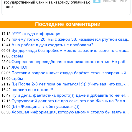
19/02/2020, 20:11
государственный банк и за квартиру оплачиваю
тоже.
Последние комментарии
ё***** откуда информация
17:18
почему только 20, мы с женой 38, называется ртутной свадьбой, гр
15:43
А на работе в душ сходить не пробовали?
13:41
Вундеркинда без проблем можно вырастить всего-то с максимально р
06:07
стрём
19:08
Очередная переведённая с американского статья. Не работает эта ф
23:04
ЖАЛКО!
19:34
Поставим вопрос иначе: откуда берётся столь зловредный феминизм?
02:06
стрём
18:09
(Ь) После 2-3 лет пока он пытался! :))) Учитывая, что кошки 10-1
21:12
оставил ее в покое.!!!
16:42
Ну и дела, фантастика просто))) Даже и добавить то нечего…
16:47
Супружеский долг это не про секс, это про Жизнь на Земле. Супруж
12:15
(Ь) «Женщины- любят ушами.» :)))
18:05
Хорошая информация, которую многим стоило бы взять на вооружение
08:50