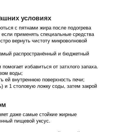
машних условиях
оться с пятнами жира после подогрева
о если применять специальные средства
ыстро вернуть чистоту микроволновой
Самый распространённый и бюджетный
 помогает избавиться от затхлого запаха.
вом воды;
ть ей внутреннюю поверхность печи;
) и 1 столовую ложку соды, затем закрой
ом
аняет даже самые стойкие жирные
инный пищевой уксус.