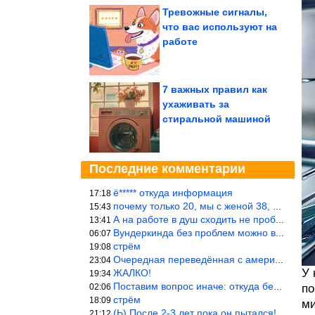
Тревожные сигналы,
что вас используют на
работе
7 важных правил как
ухаживать за
стиральной машиной
Последние комментарии
ё***** откуда информация
17:18
почему только 20, мы с женой 38, называется ртутной свадьбой, гр
15:43
А на работе в душ сходить не пробовали?
13:41
Вундеркинда без проблем можно вырастить всего-то с максимально р
06:07
стрём
19:08
Очередная переведённая с американского статья. Не работает эта ф
23:04
У 
ЖАЛКО!
19:34
Поставим вопрос иначе: откуда берётся столь зловредный феминизм?
02:06
по
стрём
18:09
ми
(Ь) После 2-3 лет пока он пытался! :))) Учитывая, что кошки 10-1
21:12