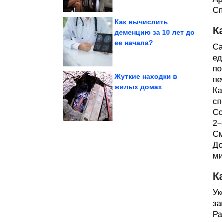
Сп
Как вычислить
К
деменцию за 10 лет до
ее начала?
декорации к...
Са
которые выглядят как
Заброшенные места,
ед
по
Жуткие находки в
пе
жилых домах
Ка
знаков Зодиака
сп
Полнолуния поглотит
Новый вектор
Со
2−
См
До
ми
К
Ук
за
Ра