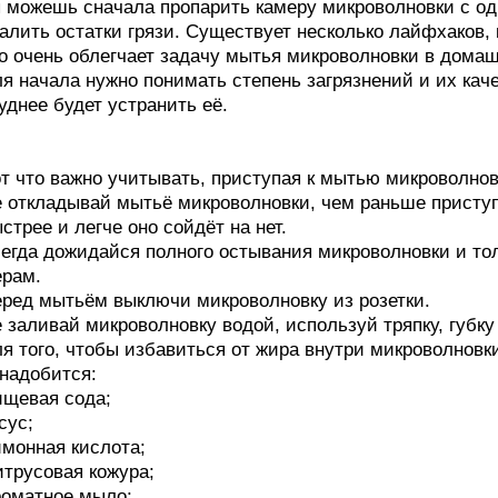
 можешь сначала пропарить камеру микроволновки с од
алить остатки грязи. Существует несколько лайфхаков,
о очень облегчает задачу мытья микроволновки в дома
я начала нужно понимать степень загрязнений и их каче
уднее будет устранить её.
т что важно учитывать, приступая к мытью микроволно
 откладывай мытьё микроволновки, чем раньше приступ
стрее и легче оно сойдёт на нет.
егда дожидайся полного остывания микроволновки и то
рам.
ред мытьём выключи микроволновку из розетки.
 заливай микроволновку водой, используй тряпку, губк
я того, чтобы избавиться от жира внутри микроволновк
надобится:
щевая сода;
сус;
монная кислота;
трусовая кожура;
оматное мыло;