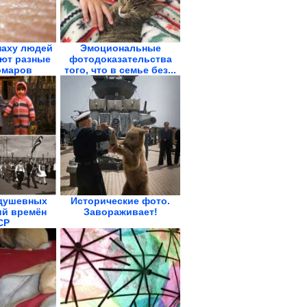
паху людей
Эмоциональные
ют разные
фотодоказательства
омаров
того, что в семье без...
душевных
Исторические фото.
й времён
Завораживает!
СР