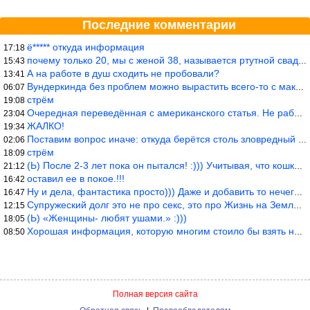
Последние комментарии
ё***** откуда информация
17:18
почему только 20, мы с женой 38, называется ртутной свадьбой, гр
15:43
А на работе в душ сходить не пробовали?
13:41
Вундеркинда без проблем можно вырастить всего-то с максимально р
06:07
стрём
19:08
Очередная переведённая с американского статья. Не работает эта ф
23:04
ЖАЛКО!
19:34
Поставим вопрос иначе: откуда берётся столь зловредный феминизм?
02:06
стрём
18:09
(Ь) После 2-3 лет пока он пытался! :))) Учитывая, что кошки 10-1
21:12
оставил ее в покое.!!!
16:42
Ну и дела, фантастика просто))) Даже и добавить то нечего…
16:47
Супружеский долг это не про секс, это про Жизнь на Земле. Супруж
12:15
(Ь) «Женщины- любят ушами.» :)))
18:05
Хорошая информация, которую многим стоило бы взять на вооружение
08:50
Полная версия сайта