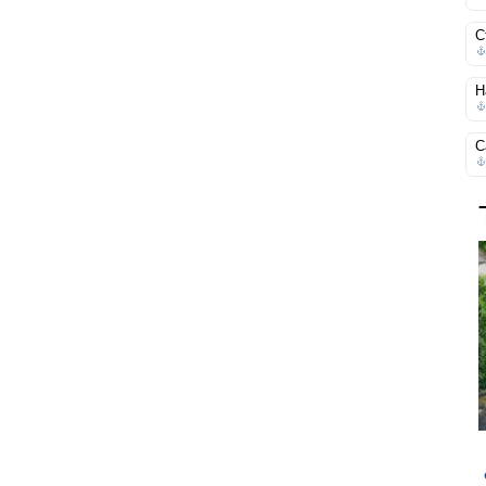
С
Н
С