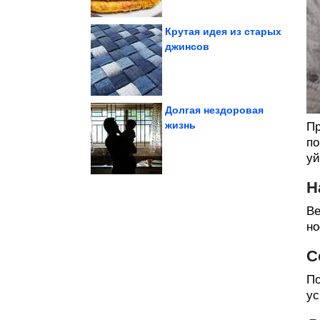
Крутая идея из старых
джинсов
настроения
Сборник для
Долгая нездоровая
жизнь
Пр
по
пойманные с поличным
Шерстяные разбойники,
уй
Н
Ве
но
С
По
ус