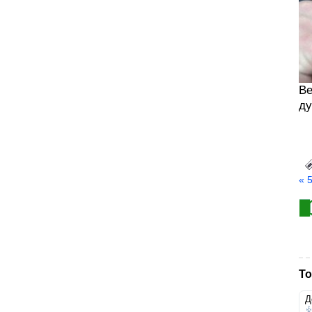
Ве
ду
« 
То
Д