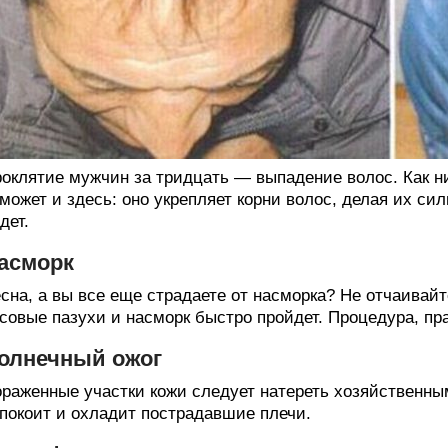
оклятие мужчин за тридцать — выпадение волос. Как н
может и здесь: оно укрепляет корни волос, делая их сил
дет.
асморк
сна, а вы все еще страдаете от насморка? Не отчаива
совые пазухи и насморк быстро пройдет. Процедура, пра
олнечный ожог
раженные участки кожи следует натереть хозяйственн
покоит и охладит пострадавшие плечи.