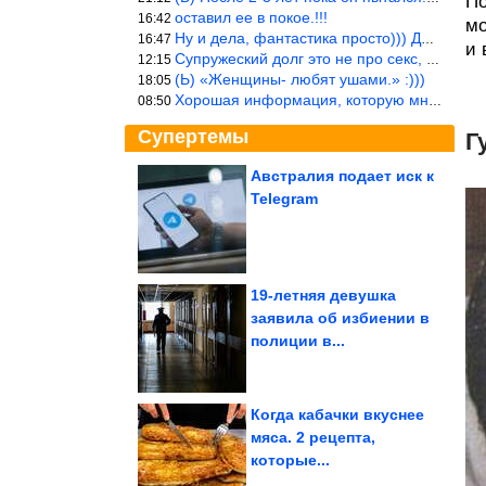
По
оставил ее в покое.!!!
16:42
мо
Ну и дела, фантастика просто))) Даже и добавить то нечего…
16:47
и 
Супружеский долг это не про секс, это про Жизнь на Земле. Супруж
12:15
(Ь) «Женщины- любят ушами.» :)))
18:05
Хорошая информация, которую многим стоило бы взять на вооружение
08:50
Супертемы
Г
Австралия подает иск к
Telegram
Как живёт Диана
Анкудинова после бед и
победы на ТВ-шоу
19-летняя девушка
заявила об избиении в
Кажется безобидным. 7
полиции в...
симптомов, которые
могут быть...
Когда кабачки вкуснее
мяса. 2 рецепта,
которые...
Какие садовые привычки давно пора оставить в прошлом