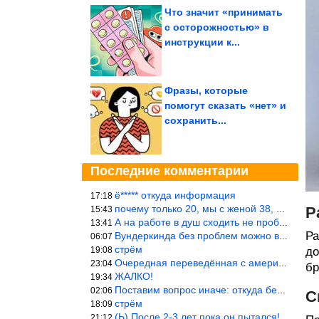
Что значит «принимать
с осторожностью» в
инструкции к...
Фразы, которые
помогут сказать «нет» и
сохранить...
Последние комментарии
ё***** откуда информация
17:18
почему только 20, мы с женой 38, называется ртутной свадьбой, гр
Р
15:43
А на работе в душ сходить не пробовали?
13:41
Ра
Вундеркинда без проблем можно вырастить всего-то с максимально р
06:07
стрём
19:08
до
Очередная переведённая с американского статья. Не работает эта ф
23:04
бр
ЖАЛКО!
19:34
Поставим вопрос иначе: откуда берётся столь зловредный феминизм?
02:06
С
стрём
18:09
(Ь) После 2-3 лет пока он пытался! :))) Учитывая, что кошки 10-1
21:12