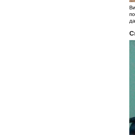
Ви
по
да
С