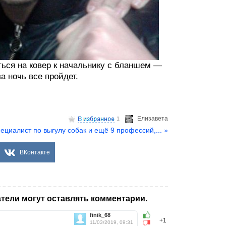
ться на ковер к начальнику с бланшем —
 ночь все пройдет.
Елизаветa
1
ециалист по выгулу собак и ещё 9 профессий,... »
ВКонтакте
тели могут оставлять комментарии.
finik_68
+1
11/03/2019, 09:31