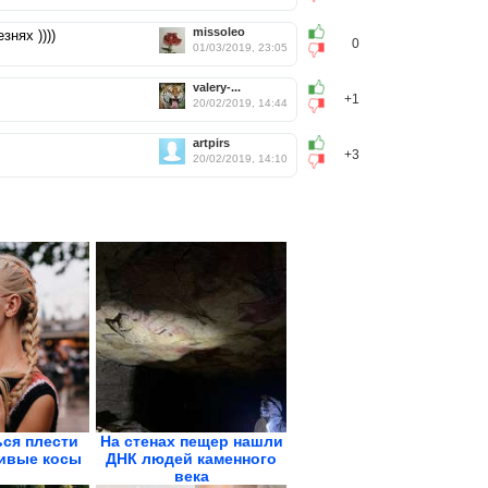
missoleo
нях ))))
0
01/03/2019, 23:05
valery-...
+1
20/02/2019, 14:44
artpirs
+3
20/02/2019, 14:10
ься плести
На стенах пещер нашли
ивые косы
ДНК людей каменного
века