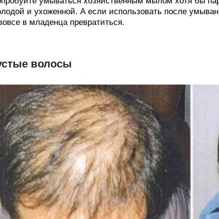
пробуйте умываться хозяйственным мылом хотя бы пару
лодой и ухоженной. А если использовать после умыван
вовсе в младенца превратиться.
устые волосы