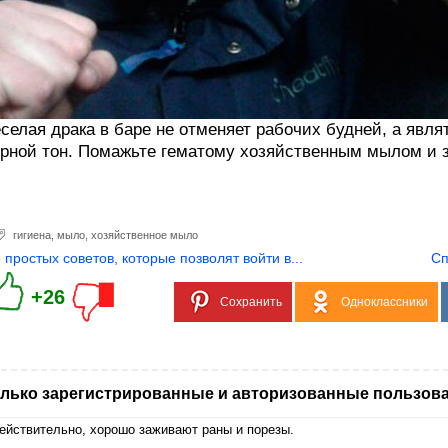
селая драка в баре не отменяет рабочих будней, а явля
рной тон. Помажьте гематому хозяйственным мылом и за
гигиена
,
мыло
,
хозяйственное мыло
5 простых советов, которые позволят войти в...
Сп
+26
Сохранить
Одноклассники
лько зарегистрированные и авторизованные пользова
ействительно, хорошо заживают раны и порезы.