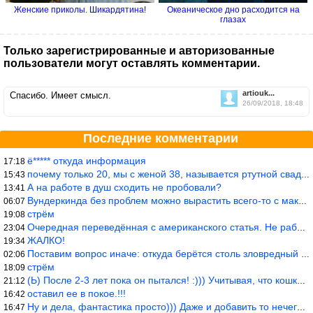
Женские приколы. Шикардятина!
Океаническое дно расходится на
глазах
Только зарегистрированные и авторизованные
пользователи могут оставлять комментарии.
artiouk...
Спасибо. Имеет смысл.
26/09/2018, 18:48
Последние комментарии
ё***** откуда информация
17:18
почему только 20, мы с женой 38, называется ртутной свадьбой, гр
15:43
А на работе в душ сходить не пробовали?
13:41
Вундеркинда без проблем можно вырастить всего-то с максимально р
06:07
стрём
19:08
Очередная переведённая с американского статья. Не работает эта ф
23:04
ЖАЛКО!
19:34
Поставим вопрос иначе: откуда берётся столь зловредный феминизм?
02:06
стрём
18:09
(Ь) После 2-3 лет пока он пытался! :))) Учитывая, что кошки 10-1
21:12
оставил ее в покое.!!!
16:42
Ну и дела, фантастика просто))) Даже и добавить то нечего…
16:47