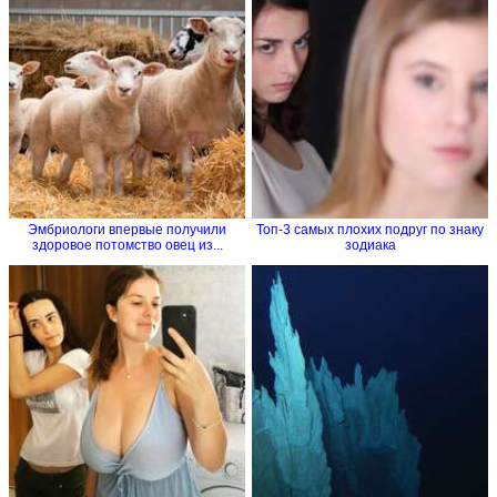
Эмбриологи впервые получили
Топ-3 самых плохих подруг по знаку
здоровое потомство овец из...
зодиака