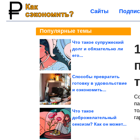
Сайты
Подпис
Популярные темы
Что такое супружеский
долг и обязательно ли
его...
Способы превратить
готовку в удовольствие
и сэкономить...
Со
па
то
Что такое
га
доброжелательный
сексизм? Как он может...