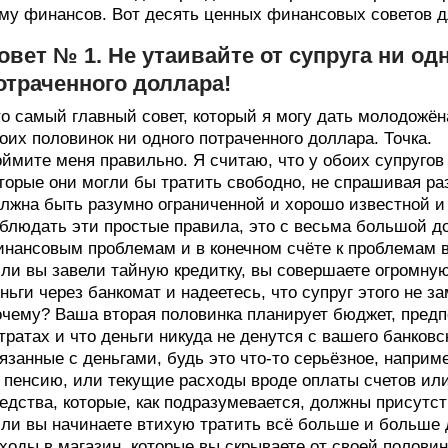
му финансов. Вот десять ценных финансовых советов д
овет № 1. Не утаивайте от супруга ни од
отраченного доллара!
о самый главный совет, который я могу дать молодожёна
оих половинок ни одного потраченного доллара. Точка.
ймите меня правильно. Я считаю, что у обоих супругов
торые они могли бы тратить свободно, не спрашивая ра
лжна быть разумно ограниченной и хорошо известной и 
блюдать эти простые правила, это с весьма большой д
нансовым проблемам и в конечном счёте к проблемам 
ли вы завели тайную кредитку, вы совершаете огромну
ньги через банкомат и надеетесь, что супруг этого не з
чему? Ваша вторая половинка планирует бюджет, предпо
тратах и что деньги никуда не денутся с вашего банков
язанные с деньгами, будь это что-то серьёзное, напри
 пенсию, или текущие расходы вроде оплаты счетов или
едства, которые, как подразумевается, должны присутст
ли вы начинаете втихую тратить всё больше и больше д
ходы в магазин, которые вы скрываете от своей половин