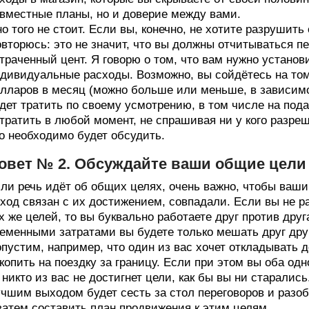
вместные планы, но и доверие между вами.
о того не стоит. Если вы, конечно, не хотите разрушить 
вторюсь: это не значит, что вы должны отчитываться п
траченный цент. Я говорю о том, что вам нужно установ
дивидуальные расходы. Возможно, вы сойдётесь на том,
лларов в месяц (можно больше или меньше, в зависимо
дет тратить по своему усмотрению, в том числе на пода
тратить в любой момент, не спрашивая ни у кого разре
о необходимо будет обсудить.
овет № 2. Обсуждайте ваши общие цели т
ли речь идёт об общих целях, очень важно, чтобы ваши 
ход связан с их достижением, совпадали. Если вы не р
х же целей, то вы буквально работаете друг против дру
еменными затратами вы будете только мешать друг дру
пустим, например, что один из вас хочет откладывать д
копить на поездку за границу. Если при этом вы оба одн
 никто из вас не достигнет цели, как бы вы ни старались
чшим выходом будет сесть за стол переговоров и разоб
затем составить план продвижения к этим целям.