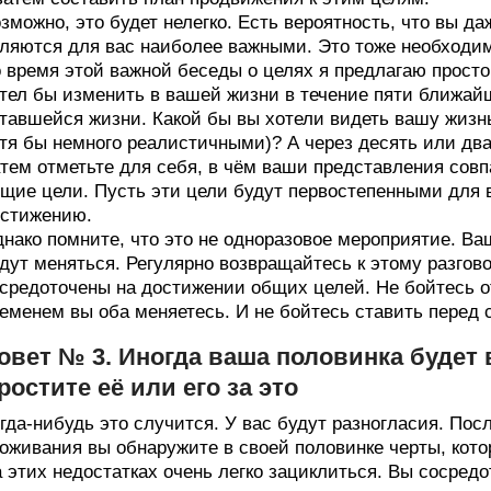
зможно, это будет нелегко. Есть вероятность, что вы д
ляются для вас наиболее важными. Это тоже необходим
 время этой важной беседы о целях я предлагаю просто 
тел бы изменить в вашей жизни в течение пяти ближай
тавшейся жизни. Какой бы вы хотели видеть вашу жизнь
тя бы немного реалистичными)? А через десять или два
тем отметьте для себя, в чём ваши представления совп
щие цели. Пусть эти цели будут первостепенными для в
стижению.
нако помните, что это не одноразовое мероприятие. В
дут меняться. Регулярно возвращайтесь к этому разгово
средоточены на достижении общих целей. Не бойтесь от
еменем вы оба меняетесь. И не бойтесь ставить перед 
овет № 3. Иногда ваша половинка будет 
ростите её или его за это
гда-нибудь это случится. У вас будут разногласия. Пос
оживания вы обнаружите в своей половинке черты, кото
 этих недостатках очень легко зациклиться. Вы сосредо