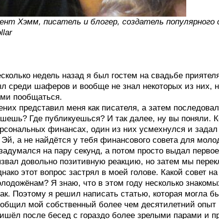
ент Хэмм, писатель и блогер, создатель популярного 
llar
сколько недель назад я был гостем на свадьбе приятеля,
л среди шаферов и вообще не знал некоторых из них, н
ми пообщаться.
них представил меня как писателя, а затем последова
шешь? Где публикуешься? И так далее, ну вы поняли. 
рсональных финансах, один из них усмехнулся и задал
Эй, а не найдётся у тебя финансового совета для мол
задумался на пару секунд, а потом просто выдал первое
звал довольно позитивную реакцию, но затем мы перек
нако этот вопрос застрял в моей голове. Какой совет н
лодожёнам? Я знаю, что в этом году несколько знакомы
ак. Поэтому я решил написать статью, которая могла бы
общил мой собственный более чем десятилетний опыт п
ишёл после бесед с гораздо более зрелыми парами и пр