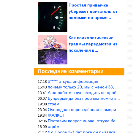
Простая привычка
убережет двигатель от
поломки во время...
Как психологические
травмы передаются из
поколения в...
Последние комментарии
ё***** откуда информация
17:18
почему только 20, мы с женой 38, называется ртутной свадьбой, гр
15:43
А на работе в душ сходить не пробовали?
13:41
Вундеркинда без проблем можно вырастить всего-то с максимально р
06:07
стрём
19:08
Очередная переведённая с американского статья. Не работает эта ф
23:04
ЖАЛКО!
19:34
Поставим вопрос иначе: откуда берётся столь зловредный феминизм?
02:06
стрём
18:09
(Ь) После 2-3 лет пока он пытался! :))) Учитывая, что кошки 10-1
21:12