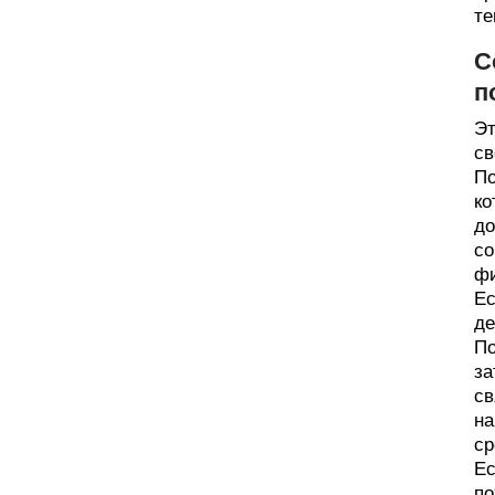
те
С
п
Эт
св
По
ко
до
со
фи
Ес
де
По
за
св
на
ср
Ес
по