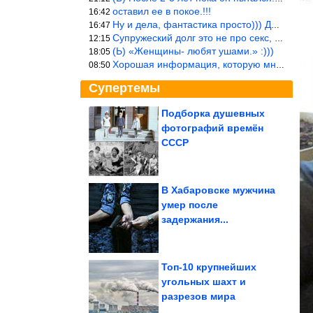
оставил ее в покое.!!!
16:42
Ну и дела, фантастика просто))) Даже и добавить то нечего…
16:47
Супружеский долг это не про секс, это про Жизнь на Земле. Супруж
12:15
(Ь) «Женщины- любят ушами.» :)))
18:05
Хорошая информация, которую многим стоило бы взять на вооружение
08:50
Супертемы
Подборка душевных
фотографий времён
Самые бессердечные
знаки зодиака
СССР
В Хабаровске мужчина
умер после
Хрустящие
задержания...
маринованные огурцы
без стерилизации.
Стоят...
Топ-10 крупнейших
угольных шахт и
разрезов мира
Подборка душевных фотографий времён СССР