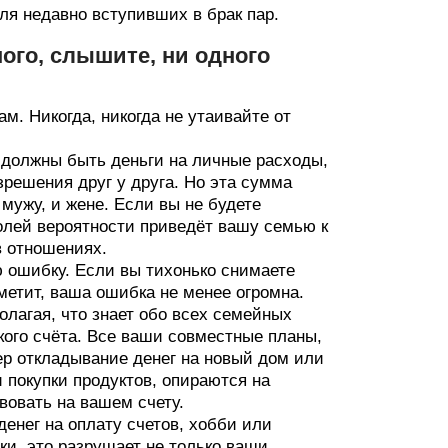
ля недавно вступивших в брак пар.
ного, слышите, ни одного
м. Никогда, никогда не утаивайте от
 должны быть деньги на личные расходы,
зрешения друг у друга. Но эта сумма
мужу, и жене. Если вы не будете
олей вероятности приведёт вашу семью к
в отношениях.
ю ошибку. Если вы тихонько снимаете
аметит, ваша ошибка не менее огромна.
лагая, что знает обо всех семейных
ского счёта. Все ваши совместные планы,
мер откладывание денег на новый дом или
 покупки продуктов, опираются на
вовать на вашем счету.
енег на оплату счетов, хобби или
ки, это разрушает не только ваши