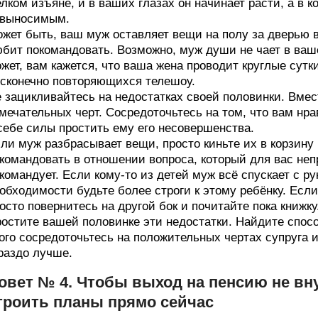
лком изъяне, и в ваших глазах он начинает расти, а в к
евыносимым.
жет быть, ваш муж оставляет вещи на полу за дверью в
бит покомандовать. Возможно, муж души не чает в вашей
жет, вам кажется, что ваша жена проводит круглые сут
сконечно повторяющихся телешоу.
 зацикливайтесь на недостатках своей половинки. Вмест
мечательных черт. Сосредоточьтесь на том, что вам нр
себе силы простить ему его несовершенства.
ли муж разбрасывает вещи, просто киньте их в корзину
командовать в отношении вопроса, который для вас неп
командует. Если кому-то из детей муж всё спускает с ру
обходимости будьте более строги к этому ребёнку. Есл
осто повернитесь на другой бок и почитайте пока книжку
остите вашей половинке эти недостатки. Найдите спосо
ого сосредоточьтесь на положительных чертах супруга и
раздо лучше.
овет № 4. Чтобы выход на пенсию не вну
троить планы прямо сейчас