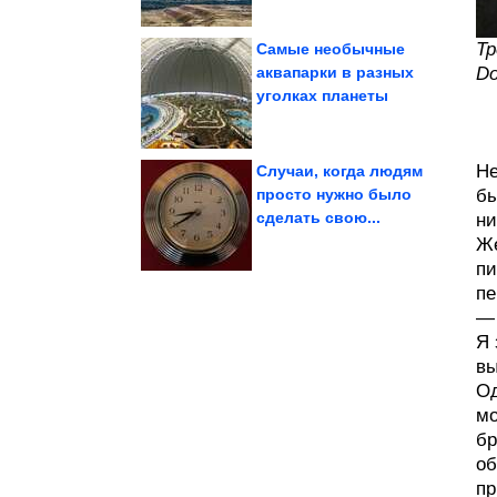
Тр
Самые необычные
аквапарки в разных
Do
уголках планеты
виду
мир прячет прямо на
интересностей, которые
Примеры
Не
Случаи, когда людям
просто нужно было
бы
сделать свою...
ни
руками
подсвечник своими
Металлический
Же
пи
пе
— 
Я 
вы
Од
мо
бр
об
пр