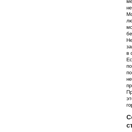
ме
н
Мо
лю
мо
бе
Не
за
в 
Ес
по
по
не
пр
Пр
эт
го
С
с