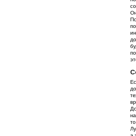
со
Он
По
по
ин
до
бу
по
эт
С
Ес
до
те
вр
До
на
то
Лу
а 