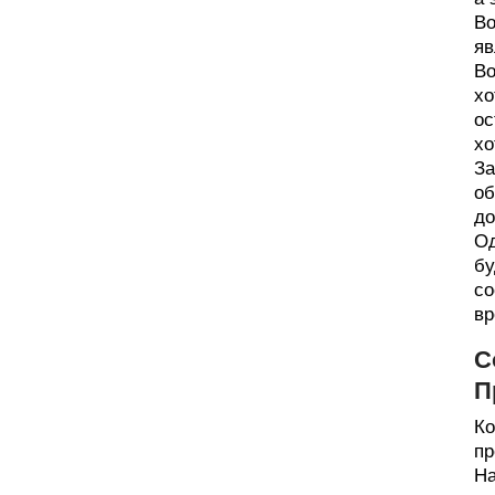
Во
яв
Во
хо
ос
хо
За
об
до
Од
бу
со
вр
С
П
Ко
пр
На