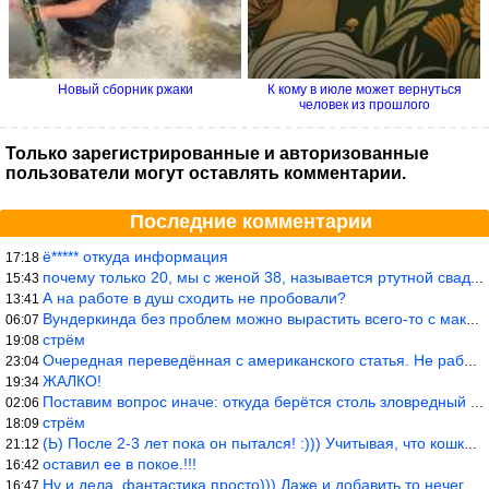
Новый сборник ржаки
К кому в июле может вернуться
человек из прошлого
Только зарегистрированные и авторизованные
пользователи могут оставлять комментарии.
Последние комментарии
ё***** откуда информация
17:18
почему только 20, мы с женой 38, называется ртутной свадьбой, гр
15:43
А на работе в душ сходить не пробовали?
13:41
Вундеркинда без проблем можно вырастить всего-то с максимально р
06:07
стрём
19:08
Очередная переведённая с американского статья. Не работает эта ф
23:04
ЖАЛКО!
19:34
Поставим вопрос иначе: откуда берётся столь зловредный феминизм?
02:06
стрём
18:09
(Ь) После 2-3 лет пока он пытался! :))) Учитывая, что кошки 10-1
21:12
оставил ее в покое.!!!
16:42
Ну и дела, фантастика просто))) Даже и добавить то нечего…
16:47