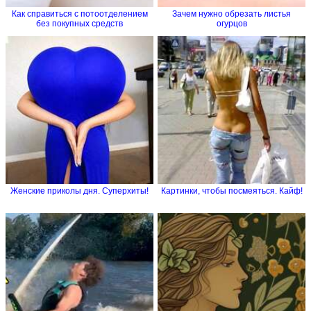
Как справиться с потоотделением
Зачем нужно обрезать листья
без покупных средств
огурцов
Женские приколы дня. Суперхиты!
Картинки, чтобы посмеяться. Кайф!