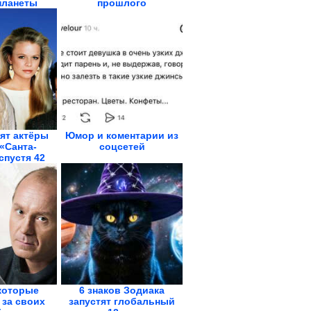
планеты
прошлого
ят актёры
Юмор и коментарии из
«Санта-
соцсетей
спустя 42
да
которые
6 знаков Зодиака
 за своих
запустят глобальный