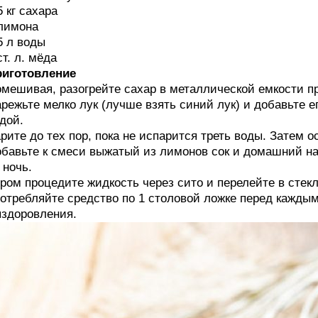
5 кг сахара
лимона
5 л воды
ст. л. мёда
риготовление
мешивая, разогрейте сахар в металлической емкости п
режьте мелко лук (лучше взять синий лук) и добавьте е
дой.
рите до тех пор, пока не испарится треть воды. Затем 
бавьте к смеси выжатый из лимонов сок и домашний н
 ночь.
ром процедите жидкость через сито и перелейте в стек
отребляйте средство по 1 столовой ложке перед кажды
здоровления.