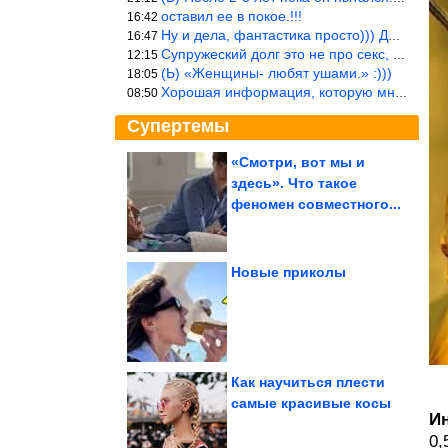
оставил ее в покое.!!!
16:42
Ну и дела, фантастика просто))) Даже и добавить то нечего…
16:47
Супружеский долг это не про секс, это про Жизнь на Земле. Супруж
12:15
(Ь) «Женщины- любят ушами.» :)))
18:05
Хорошая информация, которую многим стоило бы взять на вооружение
08:50
Супертемы
«Смотри, вот мы и
здесь». Что такое
Вещи, без которых
советская квартира
феномен совместного...
считалась бедной
Новые приколы
На Урале арестовали
одного из
подозреваемых в
избиении...
Как научиться плести
самые красивые косы
И
Самые необычные аквапарки в разных уголках планеты
0,