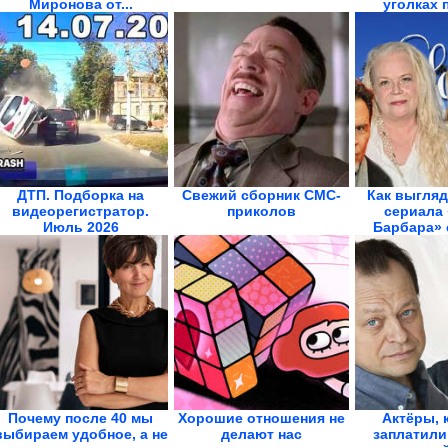
Миронова от...
уголках 
ДТП. Подборка на
Свежий сборник СМС-
Как выгляд
видеорегистратор.
приколов
сериала 
Июль 2026
Барбара» 
го
Почему после 40 мы
Хорошие отношения не
Актёры, 
выбираем удобное, а не
делают нас
заплатили