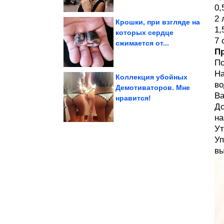
0,
2 
Крошки, при взгляде на
1,
которых сердце
7 
сжимается от...
маскировки септика
Переносная клумба для
П
По
На
Коллекция убойных
во
Демотиваторов. Мне
Ва
нравится!
посмеяться. Я балдею!
До
Картинки, чтобы
на
Ут
Уп
вы