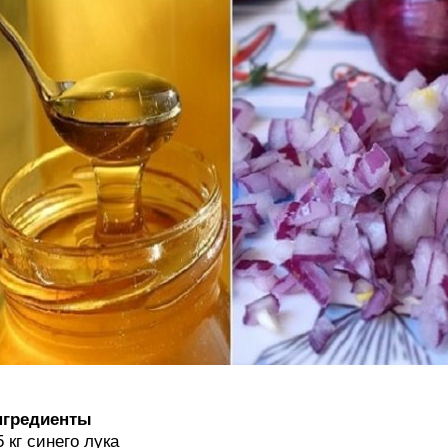
нгредиенты
5 кг синего лука