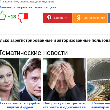
кашель
,
лук
,
рецепт
,
народная медицина
Машины, которые не теряют в цене
+18
Сохранить
Одноклассники
лько зарегистрированные и авторизованные пользова
Тематические новости
Как сложились судьбы
Они рискуют встретить
Самые не
внуков Андрея
старость в одиночестве
аквапарки