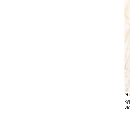
Эт
ку
Ис