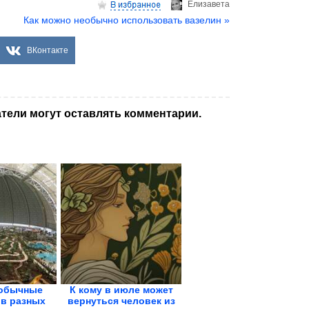
Елизаветa
Как можно необычно использовать вазелин »
ВКонтакте
тели могут оставлять комментарии.
обычные
К кому в июле может
 в разных
вернуться человек из