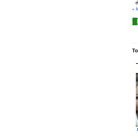
« 
То