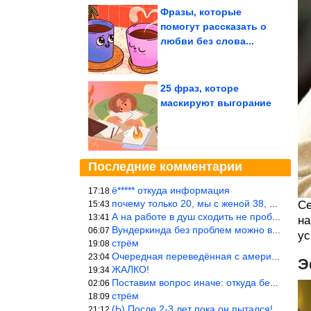
Фразы, которые
помогут рассказать о
любви без слова...
25 фраз, которе
маскируют выгорание
Последние комментарии
ё***** откуда информация
17:18
почему только 20, мы с женой 38, называется ртутной свадьбой, гр
Се
15:43
А на работе в душ сходить не пробовали?
13:41
на
Вундеркинда без проблем можно вырастить всего-то с максимально р
06:07
у
стрём
19:08
Очередная переведённая с американского статья. Не работает эта ф
23:04
Э
ЖАЛКО!
19:34
Поставим вопрос иначе: откуда берётся столь зловредный феминизм?
02:06
стрём
18:09
(Ь) После 2-3 лет пока он пытался! :))) Учитывая, что кошки 10-1
21:12