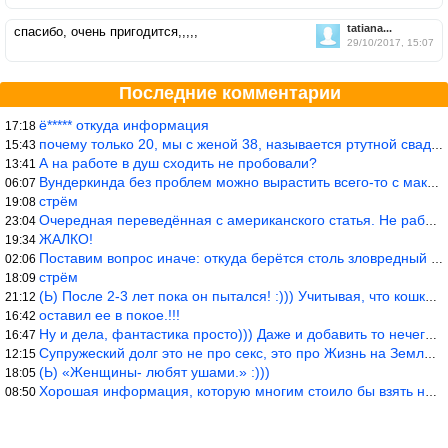
tatiana...
спасибо, очень пригодится,,,,,
29/10/2017, 15:07
Последние комментарии
ё***** откуда информация
17:18
почему только 20, мы с женой 38, называется ртутной свадьбой, гр
15:43
А на работе в душ сходить не пробовали?
13:41
Вундеркинда без проблем можно вырастить всего-то с максимально р
06:07
стрём
19:08
Очередная переведённая с американского статья. Не работает эта ф
23:04
ЖАЛКО!
19:34
Поставим вопрос иначе: откуда берётся столь зловредный феминизм?
02:06
стрём
18:09
(Ь) После 2-3 лет пока он пытался! :))) Учитывая, что кошки 10-1
21:12
оставил ее в покое.!!!
16:42
Ну и дела, фантастика просто))) Даже и добавить то нечего…
16:47
Супружеский долг это не про секс, это про Жизнь на Земле. Супруж
12:15
(Ь) «Женщины- любят ушами.» :)))
18:05
Хорошая информация, которую многим стоило бы взять на вооружение
08:50