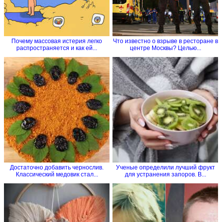
Почему массовая истерия легко
Что известно о взрыве в ресторане в
распространяется и как ей...
центре Москвы? Целью...
Достаточно добавить чернослив.
Ученые определили лучший фрукт
Классический медовик стал...
для устранения запоров. В...