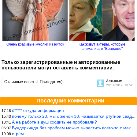
Очень красивые куколки из ниток
Как живут актёры, которые
снимались в "Ералаше"
Только зарегистрированные и авторизованные
пользователи могут оставлять комментарии.
Алтыным
Отличные советы! Пригодятся)
28/01/2017, 18:52
Последние комментарии
ё***** откуда информация
17:18
почему только 20, мы с женой 38, называется ртутной свадьбой, гр
15:43
А на работе в душ сходить не пробовали?
13:41
Вундеркинда без проблем можно вырастить всего-то с максимально р
06:07
стрём
19:08