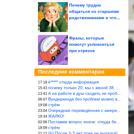
Почему трудно
общаться со старшими
родственниками и что...
Фразы, которые
помогут успокоиться
при стрессе
Последние комментарии
ё***** откуда информация
17:18
почему только 20, мы с женой 38, называется ртутной свадьбой, гр
15:43
А на работе в душ сходить не пробовали?
13:41
Вундеркинда без проблем можно вырастить всего-то с максимально р
06:07
стрём
19:08
Очередная переведённая с американского статья. Не работает эта ф
23:04
ЖАЛКО!
19:34
Поставим вопрос иначе: откуда берётся столь зловредный феминизм?
02:06
стрём
18:09
(Ь) После 2-3 лет пока он пытался! :))) Учитывая, что кошки 10-1
21:12