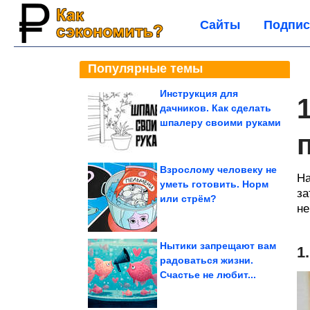
Сайты
Подпис
Популярные темы
Инструкция для
дачников. Как сделать
шпалеру своими руками
Взрослому человеку не
На
уметь готовить. Норм
за
или стрём?
не
Нытики запрещают вам
1
радоваться жизни.
Счастье не любит...