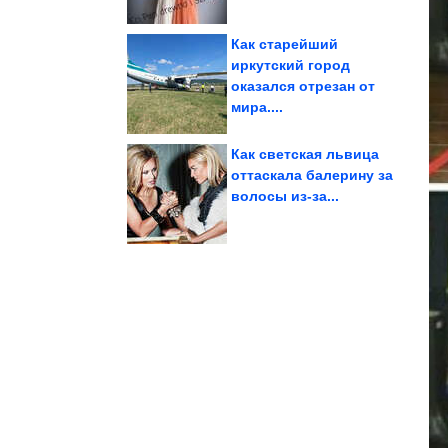
Как старейший
иркутский город
оказался отрезан от
исчезновении...
прогнозом об
Илон Маск согласился с
мира....
Как светская львица
оттаскала балерину за
волосы из-за...
вариант
не всегда лучший
Почему дача у водоема