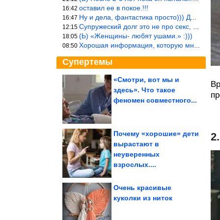
оставил ее в покое.!!!
16:42
Ну и дела, фантастика просто))) Даже и добавить то нечего…
16:47
Супружеский долг это не про секс, это про Жизнь на Земле. Супруж
12:15
(Ь) «Женщины- любят ушами.» :)))
18:05
Хорошая информация, которую многим стоило бы взять на вооружение
08:50
Супертемы
«Смотри, вот мы и
Вр
здесь». Что такое
пр
Как азиатская эстетика
захватывает
феномен совместного...
европейские гардеробы
Почему «хорошие» дети
2
вырастают в
Хрустящий «цветок» с
неуверенных
курицей и сыром. Так
картофель вы...
взрослых....
Очень красивые
куколки из ниток
Улыбка загружается... успешно!