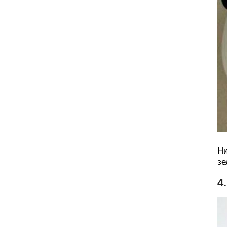
Ни
зе
4