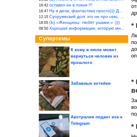
оставил ее в покое.!!!
16:42
от
Ну и дела, фантастика просто))) Даже и добавить то нечего…
16:47
др
Супружеский долг это не про секс, это про Жизнь на Земле. Супруж
12:15
(Ь) «Женщины- любят ушами.» :)))
18:05
*
Хорошая информация, которую многим стоило бы взять на вооружение
08:50
Лю
Супертемы
по
до
К кому в июле может
оп
вернуться человек из
Переделка сломанной
пластиковой корзины
прошлого
*
Забавные котейки
в
Страны Латинской
Америки ограничивают
«родильный туризм»
За
во
по
Австралия подает иск к
Telegram
*
Уловки, которые скрывают компании
Ни