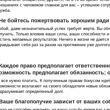
ношениях с человеком главное для вас – успешное сотру
ужба.
 Не бойтесь пожертвовать хорошим ради
бой, даже незначительный успех требует жертв. Вы обяз
лучить. Только вложив ваши силы, ваши способности и
стичь желаемых результатов. Ничего в жизни не дается п
равдывает себя раз за разом на протяжение уже долгого
 Каждое право предполагает ответственн
озможность предполагает обязанность; о
 все нужно платить. К полученным правам бонусом идет
зможности возлагают на своего обладателя новые обяза
дразумевает определенный долг.
 Ваше благополучие зависит от ваших с
кто не способен повлиять на вашу судьбу кроме вас са