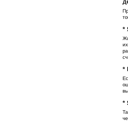
д
Пр
то
*
Жи
их
ра
сч
*
Ес
ош
вы
*
Та
че