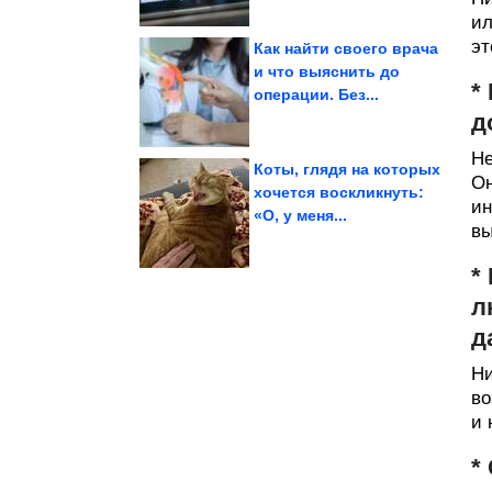
ил
эт
Как найти своего врача
и что выяснить до
*
операции. Без...
огурцы в томатном...
минут. Хрустящие
Готовы всего за 15
д
Не
Коты, глядя на которых
Он
хочется воскликнуть:
ин
«О, у меня...
похудения
вы
Новый способ
*
л
д
Ни
во
и 
*