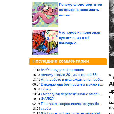
Почему слово вертится
на языке, а вспомнить
его не...
Что такое «аналоговая
сумка» и как с её
помощью...
Последние комментарии
ё***** откуда информация
17:18
почему только 20, мы с женой 38, называется ртутной свадьбой, гр
*
15:43
А на работе в душ сходить не пробовали?
13:41
д
Вундеркинда без проблем можно вырастить всего-то с максимально р
06:07
стрём
19:08
Др
Очередная переведённая с американского статья. Не работает эта ф
23:04
сп
ЖАЛКО!
19:34
ма
Поставим вопрос иначе: откуда берётся столь зловредный феминизм?
02:06
во
стрём
18:09
(Ь) После 2-3 лет пока он пытался! :))) Учитывая, что кошки 10-1
оф
21:12