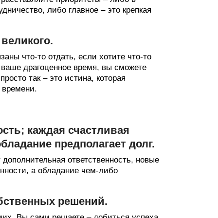
дничество, либо главное – это крепкая
 великого.
аны что-то отдать, если хотите что-то
 ваше драгоценное время, вы сможете
росто так – это истина, которая
 времени.
ость; каждая счастливая
бладание предполагает долг.
 дополнительная ответственность, новые
нности, а обладание чем-либо
обственных решений.
мих. Вы сами решаете – добиться успеха