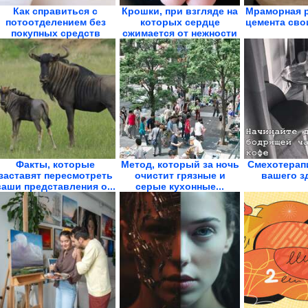
Как справиться с
Крошки, при взгляде на
Мраморная р
потоотделением без
которых сердце
цемента сво
покупных средств
сжимается от нежности
Факты, которые
Метод, который за ночь
Смехотерапи
заставят пересмотреть
очистит грязные и
вашего з
ваши представления о...
серые кухонные...