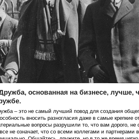
 Дружба, основанная на бизнесе, лучше, 
ружбе.
ужба – это не самый лучший повод для создания обще
особность вносить разногласия даже в самые крепкие о
териальные вопросы разрушили то, что вам дорого, не
все не означает, что со всеми коллегами и партнерами
ициально. Общайтесь, дружите, но в то же время четко