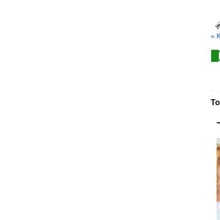
« 
То