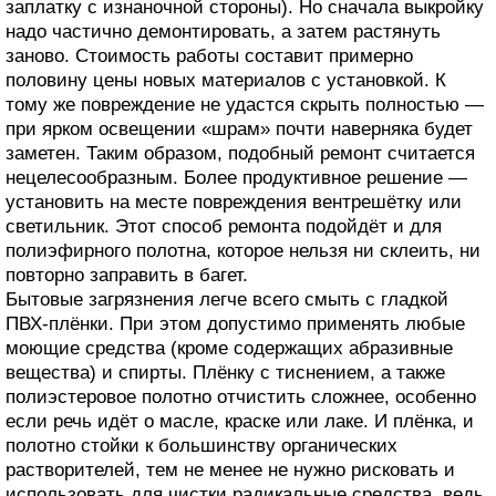
заплатку с изнаночной стороны). Но сначала выкройку
надо частично демонтировать, а затем растянуть
заново. Стоимость работы составит примерно
половину цены новых материалов с установкой. К
тому же повреждение не удастся скрыть полностью —
при ярком освещении «шрам» почти наверняка будет
заметен. Таким образом, подобный ремонт считается
нецелесообразным. Более продуктивное решение —
установить на месте повреждения вентрешётку или
светильник. Этот способ ремонта подойдёт и для
полиэфирного полотна, которое нельзя ни склеить, ни
повторно заправить в багет.
Бытовые загрязнения легче всего смыть с гладкой
ПВХ-плёнки. При этом допустимо применять любые
моющие средства (кроме содержащих абразивные
вещества) и спирты. Плёнку с тиснением, а также
полиэстеровое полотно отчистить сложнее, особенно
если речь идёт о масле, краске или лаке. И плёнка, и
полотно стойки к большинству органических
растворителей, тем не менее не нужно рисковать и
использовать для чистки радикальные средства, ведь,