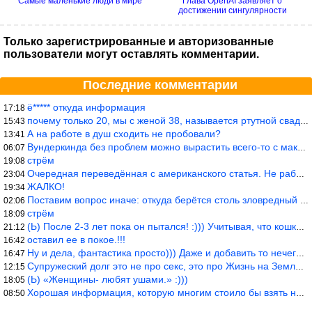
Самые маленькие люди в мире
Глава OpenAI заявляет о
достижении сингулярности
Только зарегистрированные и авторизованные
пользователи могут оставлять комментарии.
Последние комментарии
ё***** откуда информация
17:18
почему только 20, мы с женой 38, называется ртутной свадьбой, гр
15:43
А на работе в душ сходить не пробовали?
13:41
Вундеркинда без проблем можно вырастить всего-то с максимально р
06:07
стрём
19:08
Очередная переведённая с американского статья. Не работает эта ф
23:04
ЖАЛКО!
19:34
Поставим вопрос иначе: откуда берётся столь зловредный феминизм?
02:06
стрём
18:09
(Ь) После 2-3 лет пока он пытался! :))) Учитывая, что кошки 10-1
21:12
оставил ее в покое.!!!
16:42
Ну и дела, фантастика просто))) Даже и добавить то нечего…
16:47
Супружеский долг это не про секс, это про Жизнь на Земле. Супруж
12:15
(Ь) «Женщины- любят ушами.» :)))
18:05
Хорошая информация, которую многим стоило бы взять на вооружение
08:50