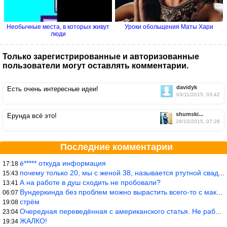
Необычные места, в которых живут
Уроки обольщения Маты Хари
люди
Только зарегистрированные и авторизованные
пользователи могут оставлять комментарии.
davidyk
Есть очень интересные идеи!
03/11/2015, 03:42
shumski...
Ерунда всё это!
28/10/2015, 07:28
Последние комментарии
ё***** откуда информация
17:18
почему только 20, мы с женой 38, называется ртутной свадьбой, гр
15:43
А на работе в душ сходить не пробовали?
13:41
Вундеркинда без проблем можно вырастить всего-то с максимально р
06:07
стрём
19:08
Очередная переведённая с американского статья. Не работает эта ф
23:04
ЖАЛКО!
19:34